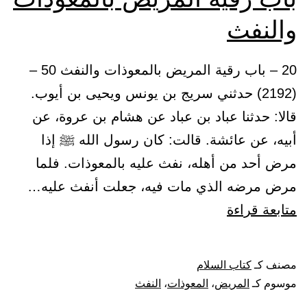
والنفث
20 – باب رقية المريض بالمعوذات والنفث 50 –
(2192) حدثني سريج بن يونس ويحيى بن أيوب.
قالا: حدثنا عباد بن عباد عن هشام بن عروة، عن
أبيه، عن عائشة. قالت: كان رسول الله ﷺ إذا
مرض أحد من أهله، نفث عليه بالمعوذات. فلما
مرض مرضه الذي مات فيه، جعلت أنفث عليه…
باب
متابعة قراءة
رقية
المريض
مصنف كـ
كتاب السلام
بالمعوذات
موسوم كـ
المريض
،
المعوذات
،
النفث
والنفث