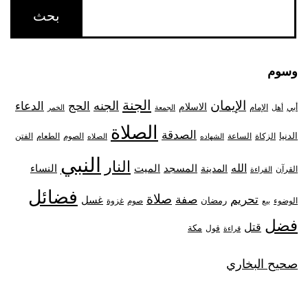
وسوم
الجنة
الإيمان
الجنه
الحج
الدعاء
الاسلام
أبي
الإمام
أهل
الجمعة
الخمر
الصلاة
الصدقة
الدنيا
الزكاة
الصوم
الفتن
الساعة
الطعام
الشهاده
الصلاه
النبي
النار
الله
النساء
المدينة
المسجد
الميت
القرآن
القراءة
فضائل
صلاة
تحريم
صفة
غسل
رمضان
غزوة
الوضوء
صوم
بيع
فضل
قتل
مكة
قول
قراءة
صحيح البخاري