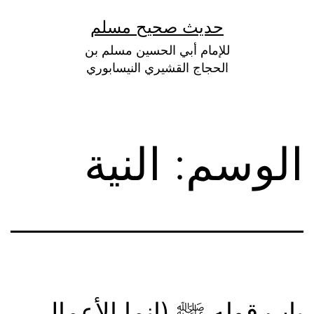
لتخطي
حديث صحيح مسلم
لى
للإمام أبي الحسين مسلم بن
لمحتوى
الحجاج القشيري النيسابوري
الوسم:
النية
باب قوله ﷺ (إنما الأعمال