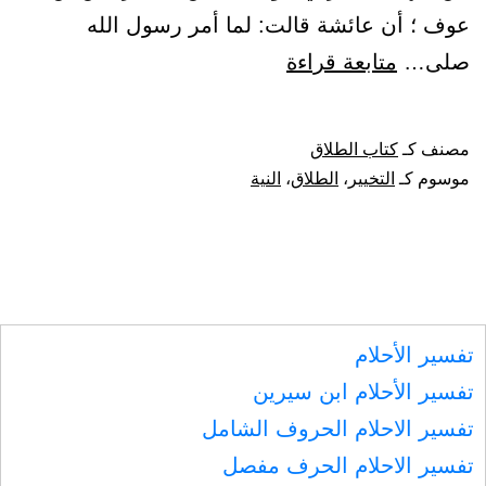
عوف ؛ أن عائشة قالت: لما أمر رسول الله
باب
صلى…
متابعة قراءة
بيان
أن
مصنف كـ
كتاب الطلاق
تخيير
موسوم كـ
التخيير
،
الطلاق
،
النية
امرأته
لا
يكون
طلاقا
تفسير الأحلام
إلا
تفسير الأحلام ابن سيرين
بالنية
تفسير الاحلام الحروف الشامل
تفسير الاحلام الحرف مفصل