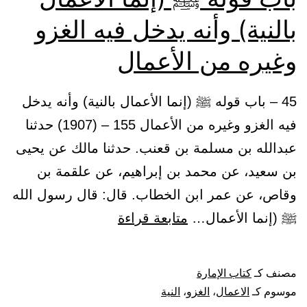
بالنية) وأنه يدخل فيه الغزو
وغيره من الأعمال
45 – باب قوله ﷺ (إنما الأعمال بالنية) وأنه يدخل
فيه الغزو وغيره من الأعمال 155 – (1907) حدثنا
عبدالله بن مسلمة بن قعنب. حدثنا مالك عن يحيى
بن سعيد، عن محمد بن إبراهيم، عن علقمة بن
وقاص، عن عمر ابن الخطاب. قال: قال رسول الله
باب
ﷺ (إنما الأعمال…
متابعة قراءة
قوله
ﷺ
مصنف كـ
كتاب الإمارة
(إنما
موسوم كـ
الاعمال
،
الغزو
،
النية