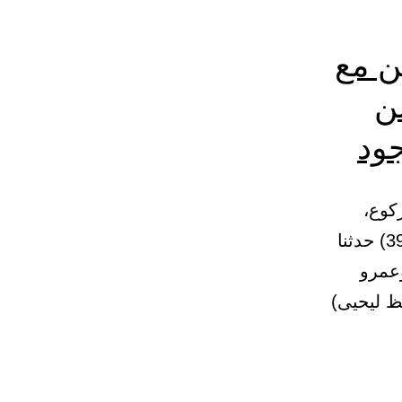
ن مع
ن
جود
ركوع،
وفي الرفع من الركوع، وأنه لا يفعله إذا رفع من السجود 21 – (390) حدثنا
وعمرو
ظ ليحيى)