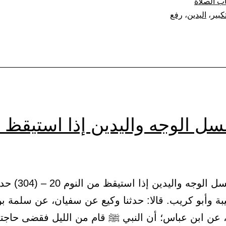
ب الصلاة
اليدين
تكبير
،
اليدين
،
رفع
حذو
المنكبين
مع
تكبيرة
الإحرام
والركوع،
سل الوجه واليدين إذا استيقظ 
وفي
الرفع
من
الركوع،
(5) باب غسل الوجه والي
وأنه
ة وأبو كريب. قالا: حدثنا وكيع عن سفيان، عن سلمة ب
لا
عن ابن عباس؛ أن النبي ﷺ قام من الليل فقضى حاجته