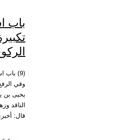
باب اس
تكبيرة
الركوع
(9) باب 
يحيى بن ي
الناقد وزه
قال: أخبر