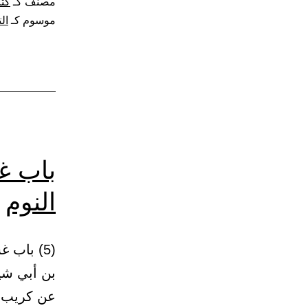
مصنف كـ
كتا
موسوم كـ
ال
باب غ
النوم
بن أبي شيب
عن كريب، 