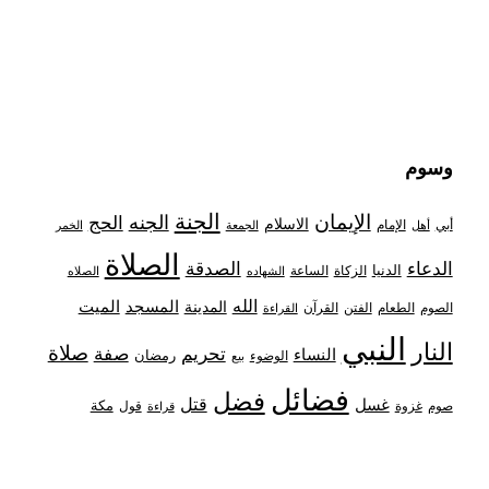
وسوم
الجنة
الإيمان
الجنه
الحج
الاسلام
أبي
الإمام
أهل
الجمعة
الخمر
الصلاة
الدعاء
الصدقة
الدنيا
الزكاة
الساعة
الشهاده
الصلاه
الله
المدينة
المسجد
الميت
الصوم
الفتن
القرآن
الطعام
القراءة
النبي
النار
صلاة
تحريم
صفة
النساء
رمضان
الوضوء
بيع
فضائل
فضل
قتل
غسل
مكة
غزوة
قول
صوم
قراءة