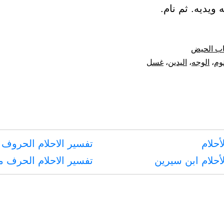
ويديه. ثم نام.
يفعله
إذا
رفع
اب الحيض
من
نوم
،
الوجه
،
اليدين
،
غسل
السجود
أحلام
تفسير الاحلام الحروف 
أحلام ابن سيرين
تفسير الاحلام الحرف 