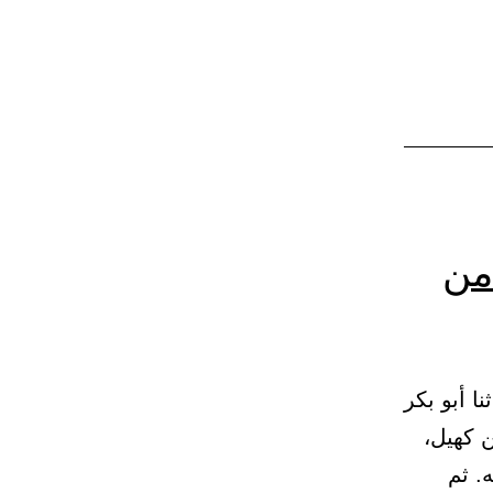
من
دين إذا استيقظ من النوم 20 – (304) حدثنا أبو بكر
ن كهيل،
. ثم