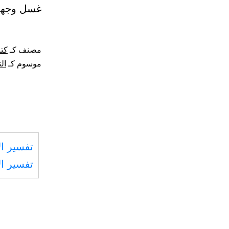
غسل وجهه 
مصنف كـ
كت
موسوم كـ
ال
تفسير ال
تفسير ال