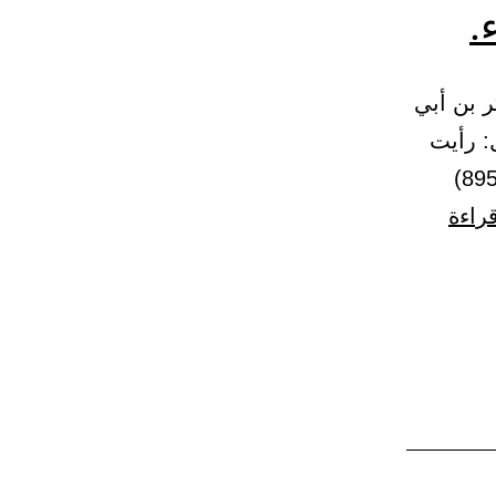
.
 – (895) حدثنا أبو بكر بن أبي
: رأيت
رسول الله ﷺ يرفع يديه في الدعاء. حتى يرى بياض إبطيه. 7 – (895)
باب
قراءة
رفع
اليدين
بالدعاء
في
الاستسقاء.