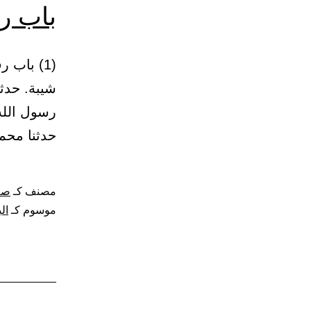
باب رف
شيبة. حدث
حدثنا محم
مصنف كـ
صلا
موسوم كـ
ال