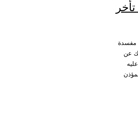
تأخر
ا مفسدة
مالك عن
ليه
لمؤذن