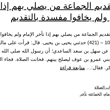
ديم الجماعة من يصلي بهم إذا 
 ولم يخافوا مفسدة بالتقديم
ب تقديم الجماعة من يصلي بهم إذا تأخر الإمام ولم يخافو
بالتقديم 102 – (421) حدثني يحيى بن يحيى. قال: قرأت على 
 عن سهل بن سعد الساعدي؛ أن رسول الله صلى الله ع
ني عمرو بن عوف ليصلح بينهم. فحانت الصلاة. فجاء ا
باب
كر. فقال:…
متابعة قراءة
تقديم
الجماعة
ب الصلاة
من
إمام
،
الجماعة
،
تأخر
يصلي
بهم