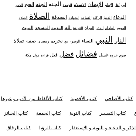
الجنة
الإيمان
الجنه
الحج
الاسلام
أبي
الإمام
أهل
الجمعة
الخمر
الصلاة
الدعاء
الصدقة
الدنيا
الزكاة
الساعة
الشهاده
الصلاه
الله
المدينة
المسجد
الميت
الصوم
الفتن
القرآن
الطعام
القراءة
النبي
النار
صلاة
تحريم
صفة
النساء
رمضان
الوضوء
بيع
فضائل
فضل
قتل
غسل
مكة
غزوة
قول
صوم
قراءة
كتاب الأضاحي
كتاب الأقضية
كتاب الألفاظ من الأدب و غيرها
كتاب التفسير
كتاب التوبة
كتاب الجمعة
كتاب الجنائز
ذكر و الدعاء و التوبة و الإستغفار
كتاب الرؤيا
كتاب الرقاق