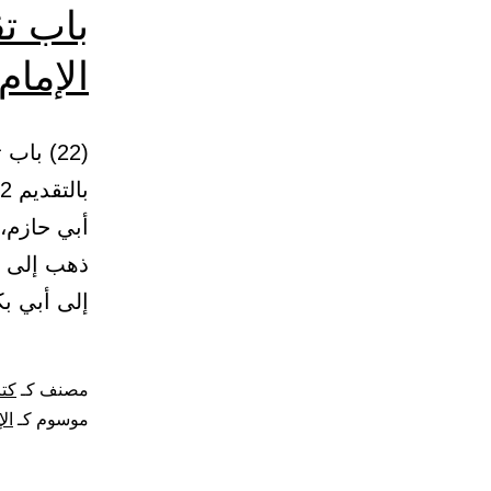
باب تق
الإمام
(22) با
أبي حازم،
ذهب إلى ب
إلى أبي ب
مصنف كـ
كتا
موسوم كـ
ال