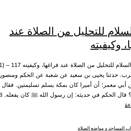
سلام للتحليل من الصلاة عند
، وكيفيته
رب. حدثنا يحيى بن سعيد عن شعبة عن الحكم ومنصور
 أبي معمر؛ أن أميرا كان بمكة يسلم تسليمتين. فقال ع
 قال الحكم في حديثه: إن رسول الله ﷺ كان يفعله. 118 –…
باب
ءة
السلام
للتحليل
ب المساجد و مواضع الصلاة