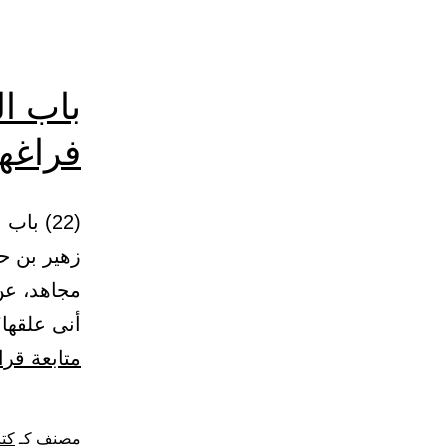
باب ال
فراغها
زهير بن ح
مجاهد، عن
أنى علقها؟
متابعة قرا
مصنف كـ
كتا