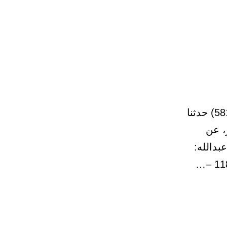
(22) باب السلام للتحليل من الصلاة عند فراغها، وكيفيته 117 – (581) حدثنا
، عن
بدالله: