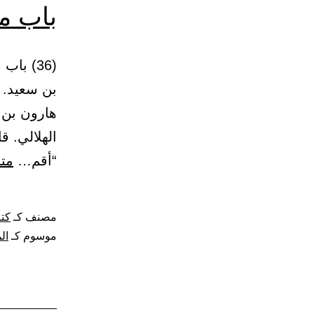
باب م
بن سعيد. ك
هارون بن 
الهلالي. ق
“أقم…
متا
مصنف كـ
كتا
موسوم كـ
ال