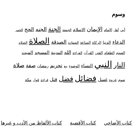
وسوم
الجنة
الإيمان
الجنه
الحج
الاسلام
أبي
الإمام
أهل
الجمعة
الخمر
الصلاة
الدعاء
الصدقة
الدنيا
الزكاة
الساعة
الشهاده
الصلاه
الله
المدينة
المسجد
الميت
الصوم
الفتن
القرآن
الطعام
القراءة
النبي
النار
صلاة
تحريم
صفة
النساء
رمضان
الوضوء
بيع
فضائل
فضل
قتل
غسل
مكة
غزوة
قول
صوم
قراءة
كتاب الأضاحي
كتاب الأقضية
كتاب الألفاظ من الأدب و غيرها