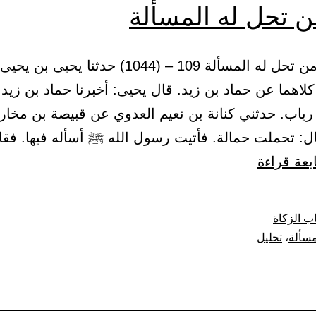
ن تحل له المسألة
(36) باب من تحل له المسألة 109 – (1044) حدثنا يحيى
لاهما عن حماد بن زيد. قال يحيى: أخبرنا حماد بن زيد
رياب. حدثني كنانة بن نعيم العدوي عن قبيصة بن مخار
ال: تحملت حمالة. فأتيت رسول الله ﷺ أسأله فيها. فقا
باب
بعة قراءة
من
تحل
ب الزكاة
له
مسألة
،
تحليل
المسألة