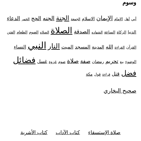
وسوم
الجنة
الإيمان
الجنه
الحج
الدعاء
الاسلام
أبي
الإمام
أهل
الجمعة
الخمر
الصلاة
الصدقة
الدنيا
الزكاة
الصوم
الفتن
الساعة
الطعام
الشهاده
الصلاه
النبي
النار
الله
النساء
المدينة
المسجد
الميت
القرآن
القراءة
فضائل
صلاة
تحريم
صفة
غسل
رمضان
غزوة
الوضوء
صوم
بيع
فضل
قتل
مكة
قول
قراءة
صحيح البخاري
صلاة الإستسقاء
كتاب الآداب
كتاب الأشربة