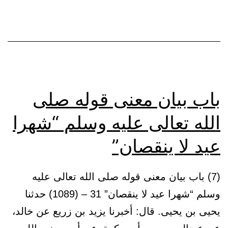
في
غير
رم
وا
أن
لا
باب بيان معنى قوله صلى
يخ
الله تعالى عليه وسلم “شهرا
شه
عيد لا ينقصان”
عن
صو
(7) باب بيان معنى قوله صلى الله تعالى عليه
وسلم “شهرا عيد لا ينقصان” 31 – (1089) حدثنا
يحيى بن يحيى. قال: أخبرنا يزيد بن زريع عن خالد،