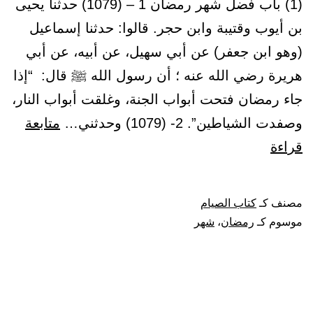
(1) باب فضل شهر رمضان 1 – (1079) حدثنا يحيى
ينقص
بن أيوب وقتيبة وابن حجر. قالوا: حدثنا إسماعيل
(وهو ابن جعفر) عن أبي سهيل، عن أبيه، عن أبي
هريرة رضي الله عنه ؛ أن رسول الله ﷺ قال: “إذا
جاء رمضان فتحت أبواب الجنة، وغلقت أبواب النار،
وصفدت الشياطين”. 2- (1079) وحدثني…
متابعة
باب
قراءة
فضل
شهر
مصنف كـ
كتاب الصيام
رمضان
موسوم كـ
رمضان
،
شهر