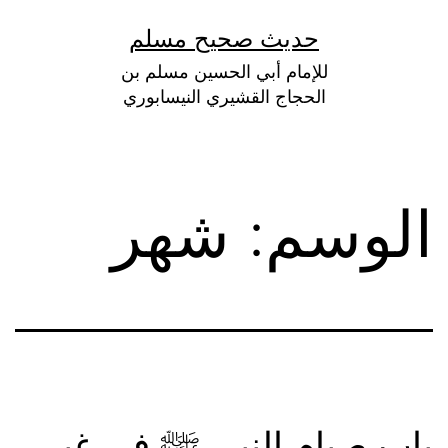
لتخطي
حديث صحيح مسلم
لى
للإمام أبي الحسين مسلم بن
لمحتوى
الحجاج القشيري النيسابوري
الوسم:
شهر
باب صيام النبي ﷺ في غير