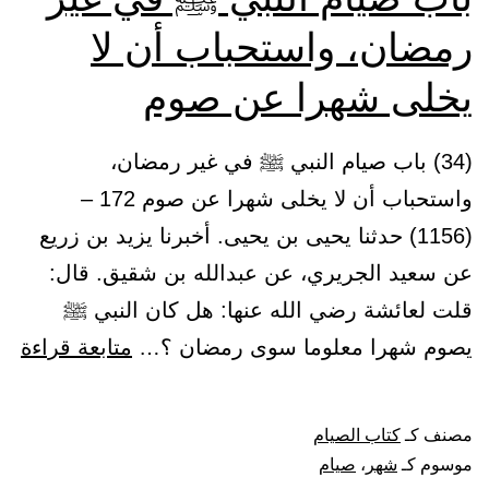
رمضان، واستحباب أن لا
يخلى شهرا عن صوم
(34) باب صيام النبي ﷺ في غير رمضان،
واستحباب أن لا يخلى شهرا عن صوم 172 –
(1156) حدثنا يحيى بن يحيى. أخبرنا يزيد بن زريع
عن سعيد الجريري، عن عبدالله بن شقيق. قال:
قلت لعائشة رضي الله عنها: هل كان النبي ﷺ
با
يصوم شهرا معلوما سوى رمضان ؟…
متابعة قراءة
صي
الن
مصنف كـ
كتاب الصيام
ﷺ
موسوم كـ
شهر
،
صيام