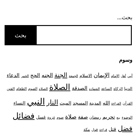
للتابع
بحث…
وسوم
الجنة
الإيمان
الجنه
الحج
الدعاء
الاسلام
أبي
الإمام
أهل
الجمعة
الخمر
الصلاة
الصدقة
الدنيا
الزكاة
الصوم
الفتن
الساعة
الطعام
الشهاده
الصلاه
النبي
النار
الله
النساء
المدينة
المسجد
الميت
القرآن
القراءة
فضائل
صلاة
تحريم
صفة
غسل
رمضان
غزوة
الوضوء
صوم
بيع
فضل
قتل
مكة
قول
قراءة