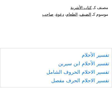
يفعل
مصنف كـ
كتاب الأشربة
الضيف
موسوم كـ
الضيف
،
الطعام
،
دعوة
،
صاحب
إذا
تبعه
غير
من
تفسير الأحلام
دعاه
تفسير الأحلام ابن سيرين
صاحب
تفسير الاحلام الحروف الشامل
الطعام،
تفسير الاحلام الحرف مفصل
واستحباب
إذن
صاحب
الطعام