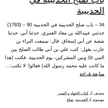
الحديبية
34 – باب صلح الحديبية في الحديبية 90 – (1783)
حدثني عبيدالله بن معاذ العنبري. حدثنا أبي. حدثنا
شعبة عن أبي إسحاق. قال: سمعت البراء بن
عازب يقول: كتب علي بن أبي طالب الصلح بين
النبي ﷺ وبين المشركين، يوم الحديبية. فكتب (هذا
ما كاتب عليه محمد رسول الله) فقالوا: لا تكتب:…
باب
متابعة قراءة
صلح
الحديبية
مصنف كـ
كتاب الجهاد و السير
في
موسوم كـ
الحديبية
،
صلح
الحديبية