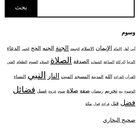
وسوم
الجنة
الإيمان
الجنه
الحج
الدعاء
الاسلام
أبي
الإمام
أهل
الجمعة
الخمر
الصلاة
الصدقة
الدنيا
الزكاة
الصوم
الفتن
الساعة
الطعام
الشهاده
الصلاه
النبي
النار
الله
النساء
المدينة
المسجد
الميت
القرآن
القراءة
فضائل
صلاة
تحريم
صفة
غسل
رمضان
غزوة
الوضوء
صوم
بيع
فضل
قتل
مكة
قول
قراءة
صحيح البخاري