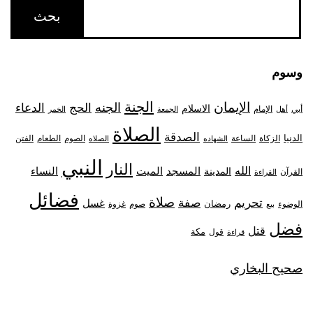
وسوم
الجنة
الإيمان
الجنه
الحج
الدعاء
الاسلام
أبي
الإمام
أهل
الجمعة
الخمر
الصلاة
الصدقة
الدنيا
الزكاة
الصوم
الفتن
الساعة
الطعام
الشهاده
الصلاه
النبي
النار
الله
النساء
المدينة
المسجد
الميت
القرآن
القراءة
فضائل
صلاة
تحريم
صفة
غسل
رمضان
غزوة
الوضوء
صوم
بيع
فضل
قتل
مكة
قول
قراءة
صحيح البخاري