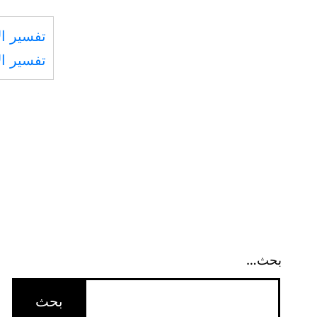
تفسير ال
تفسير ال
بحث…