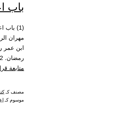
باب ا
مهران الر
ابن عمر ر
رمضان. 2 – (1171) وحدثني أبو الطاهر. أخبرنا ابن وهب. أخبرني يونس…
متابعة قرا
مصنف كـ
كتا
موسوم كـ
اع