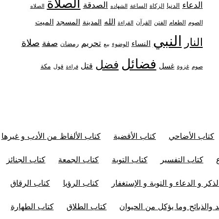
الصلاة
الدعاء
الصدقة
الدنيا
الزكاة
الساعة
الشهاده
الصلاه
الله
المدينة
المسجد
الميت
الصوم
الفتن
القرآن
الطعام
القراءة
النبي
النار
صلاة
تحريم
صفة
النساء
رمضان
الوضوء
بيع
فضائل
فضل
قتل
غسل
مكة
غزوة
قول
صوم
قراءة
كتاب الأضاحي
كتاب الأقضية
كتاب الألفاظ من الأدب و غيرها
كتاب التفسير
كتاب التوبة
كتاب الجمعة
كتاب الجنائز
ذكر و الدعاء و التوبة و الإستغفار
كتاب الرؤيا
كتاب الرقاق
 والذبائح وما يؤكل من الحيوان
كتاب الطلاق
كتاب الطهارة