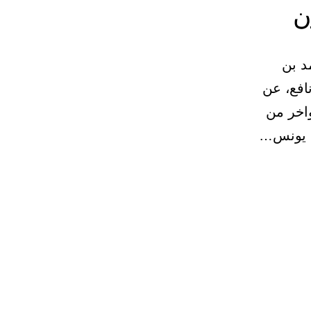
ن
1171) حدثنا محمد بن
افع، عن
اخر من