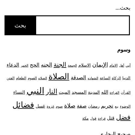
بحث…
وسوم
الجنة
الإيمان
الجنه
الحج
الدعاء
الاسلام
أبي
الإمام
أهل
الجمعة
الخمر
الصلاة
الصدقة
الدنيا
الزكاة
الصوم
الفتن
الساعة
الطعام
الشهاده
الصلاه
النبي
النار
الله
النساء
المدينة
المسجد
الميت
القرآن
القراءة
فضائل
صلاة
تحريم
صفة
غسل
رمضان
غزوة
الوضوء
صوم
بيع
فضل
قتل
مكة
قول
قراءة
صحيح البخاري