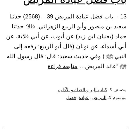
13 – باب فضل عيادة المريض 39 – (2568) حدثنا
سعيد بن منصور وأبو الربيع الزهراني. قالا: حدثنا
حماد (يعنيان ابن زيد) عن أيوب، عن أبي قلابة، عن
أبي أسماء، عن ثوبان (قال أبو الربيع: رفعه إلى
النبي ﷺ ) وفي حديث سعيد: قال: قال رسول الله
باب
ﷺ “عائد المريض…
متابعة قراءة
فضل
عيادة
مصنف كـ
كتاب البر و الصلة و الآداب
المريض
موسوم كـ
المريض
،
عيادة
،
فضل