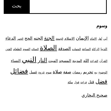
وسوم
الجنة
الإيمان
الجنه
الحج
الدعاء
الاسلام
أبي
الإمام
أهل
الجمعة
الخمر
الصلاة
الصدقة
الدنيا
الزكاة
الصوم
الفتن
الساعة
الطعام
الشهاده
الصلاه
النبي
النار
الله
النساء
المدينة
المسجد
الميت
القرآن
القراءة
فضائل
صلاة
تحريم
صفة
غسل
رمضان
غزوة
الوضوء
صوم
بيع
فضل
قتل
مكة
قول
قراءة
صحيح البخاري