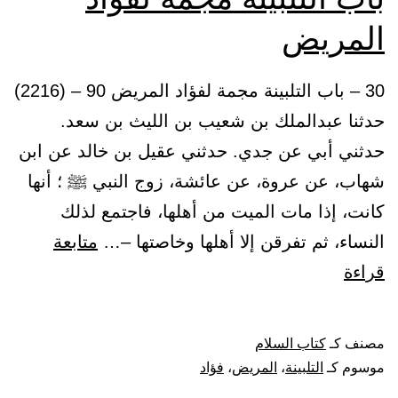
المريض
30 – باب التلبينة مجمة لفؤاد المريض 90 – (2216)
حدثنا عبدالملك بن شعيب بن الليث بن سعد.
حدثني أبي عن جدي. حدثني عقيل بن خالد عن ابن
شهاب، عن عروة، عن عائشة، زوج النبي ﷺ ؛ أنها
كانت، إذا مات الميت من أهلها، فاجتمع لذلك
النساء، ثم تفرقن إلا أهلها وخاصتها –…
متابعة
باب
قراءة
التلبينة
مجمة
مصنف كـ
كتاب السلام
لفؤاد
موسوم كـ
التلبينة
،
المريض
،
فؤاد
المريض