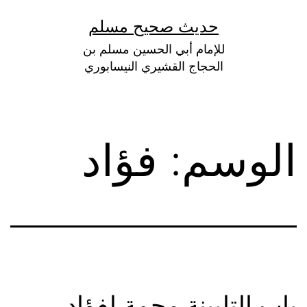
لتخطي
حديث صحيح مسلم
لى
للإمام أبي الحسين مسلم بن
لمحتوى
الحجاج القشيري النيسابوري
الوسم:
فؤاد
باب التلبينة مجمة لفؤاد