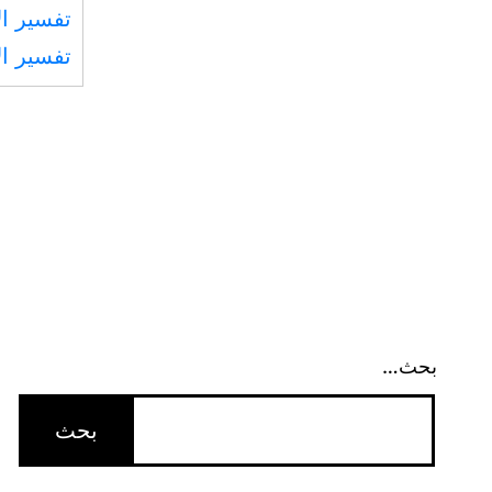
تفسير ال
تفسير ال
بحث…