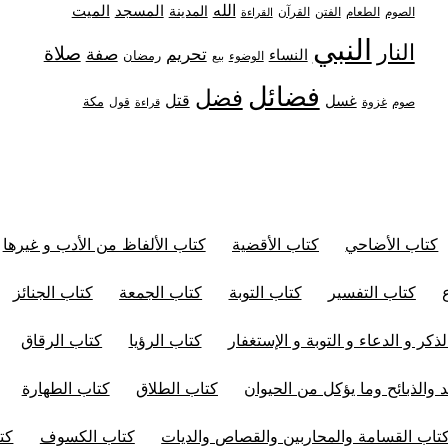
الله
المدينة
المسجد
الميت
الصوم
الفتن
القرآن
الطعام
القراءة
النبي
النار
صلاة
تحريم
صفة
النساء
رمضان
الوضوء
بيع
فضائل
فضل
قتل
غسل
مكة
غزوة
قول
صوم
قراءة
كتاب الأضاحي
كتاب الأقضية
كتاب الألفاظ من الأدب و غيرها
كتاب التفسير
كتاب التوبة
كتاب الجمعة
كتاب الجنائز
ذكر و الدعاء و التوبة و الإستغفار
كتاب الرؤيا
كتاب الرقاق
 والذبائح وما يؤكل من الحيوان
كتاب الطلاق
كتاب الطهارة
تاب القسامة والمحاربين والقصاص والديات
كتاب الكسوف
كت