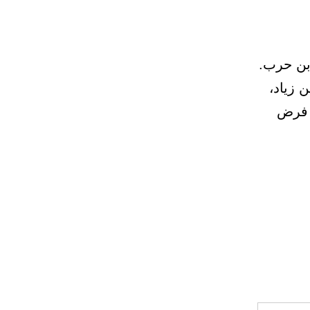
13) وحدثني زهير بن حرب.
 زياد،
د فرض
ب
ض
حج
ة
عمر