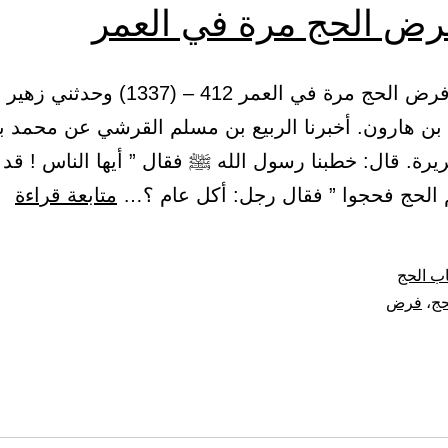
رض الحج مرة في العمر
(73) باب فرض الحج مرة في العمر 412 – (37
 بن هارون. أخبرنا الربيع بن مسلم القرشي عن محمد بن
يرة. قال: خطبنا رسول الله ﷺ فقال ” أيها الناس ! ق
با
م الحج فحجوا ” فقال رجل: أكل عام ؟…
متابعة قراءة
فر
ال
ب الحج
مر
حج
،
فرض
في
ال