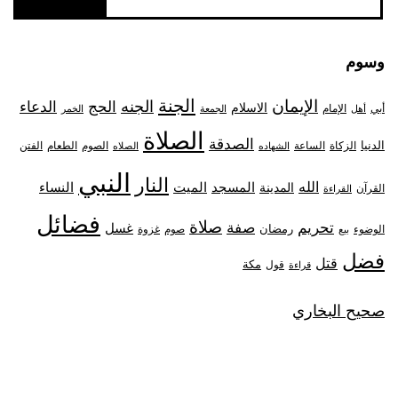
وسوم
الجنة
الإيمان
الجنه
الحج
الدعاء
الاسلام
أبي
الإمام
أهل
الجمعة
الخمر
الصلاة
الصدقة
الدنيا
الزكاة
الصوم
الفتن
الساعة
الطعام
الشهاده
الصلاه
النبي
النار
الله
النساء
المدينة
المسجد
الميت
القرآن
القراءة
فضائل
صلاة
تحريم
صفة
غسل
رمضان
غزوة
الوضوء
صوم
بيع
فضل
قتل
مكة
قول
قراءة
صحيح البخاري