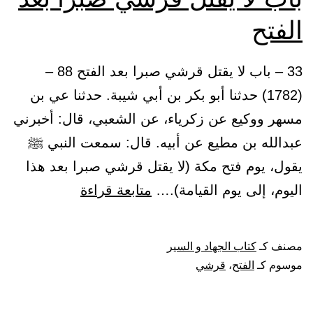
الفتح
33 – باب لا يقتل قرشي صبرا بعد الفتح 88 –
(1782) حدثنا أبو بكر بن أبي شيبة. حدثنا عي بن
مسهر ووكيع عن زكرياء، عن الشعبي، قال: أخبرني
عبدالله بن مطيع عن أبيه. قال: سمعت النبي ﷺ
يقول، يوم فتح مكة (لا يقتل قرشي صبرا بعد هذا
باب
اليوم، إلى يوم القيامة).…
متابعة قراءة
لا
يقتل
مصنف كـ
كتاب الجهاد و السير
قرشي
موسوم كـ
الفتح
،
قرشي
صبرا
بعد