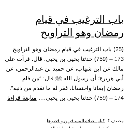
باب الترغيب في قيام
رمضان وهو التراويح
(25) باب الترغيب في قيام رمضان وهو التراويح
173 – (759) حدثنا يحيى بن يحيى. قال: قرأت على
مالك عن ابن شهاب، عن حميد بن عبدالرحمن، عن
أبي هريرة؛ أن رسول الله ﷺ قال: “من قام
رمضان إيمانا واحتسابا، غفر له ما تقدم من ذنبه”.
باب
174 – (759) حدثنا يحيى بن يحيى.…
متابعة قراءة
الت
في
مصنف كـ
كتاب صلاة المسافرين و قصرها
قيام