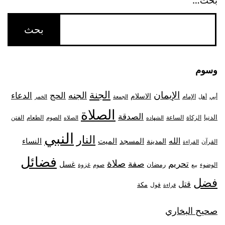
بحث…
وسوم
الجنة
الإيمان
الجنه
الحج
الدعاء
الاسلام
أبي
الإمام
أهل
الجمعة
الخمر
الصلاة
الصدقة
الدنيا
الزكاة
الصوم
الفتن
الساعة
الطعام
الشهاده
الصلاه
النبي
النار
الله
النساء
المدينة
المسجد
الميت
القرآن
القراءة
فضائل
صلاة
تحريم
صفة
غسل
رمضان
غزوة
الوضوء
صوم
بيع
فضل
قتل
مكة
قول
قراءة
صحيح البخاري