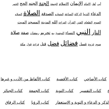
الجنة
الإيمان
الجنه
الحج
الاسلام
أبي
الإمام
أهل
الجمعة
الخمر
الصلاة
الدعاء
الصدقة
الدنيا
الزكاة
الساعة
الشهاده
الصلاه
الله
المدينة
المسجد
الميت
الصوم
الفتن
القرآن
الطعام
القراءة
النبي
النار
صلاة
تحريم
صفة
النساء
رمضان
الوضوء
بيع
فضائل
فضل
قتل
غسل
مكة
غزوة
قول
صوم
قراءة
كتاب الأضاحي
كتاب الأقضية
كتاب الألفاظ من الأدب و غيرها
كتاب التفسير
كتاب التوبة
كتاب الجمعة
كتاب الجنائز
ذكر و الدعاء و التوبة و الإستغفار
كتاب الرؤيا
كتاب الرقاق