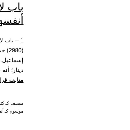
باب لا
أنفسهم
(980
إسماعيل. 
دينار؛ أن
متابعة قرا
مصنف كـ
كتا
موسوم كـ
أن