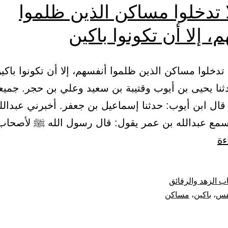
 تدخلوا مساكن الذين ظلموا
، إلا أن تكونوا باكين
2) حدثنا يحيى بن أيوب وقتيبة بن سعيد وعلي بن حجر. جمي
قال ابن أيوب: حدثنا إسماعيل بن جعفر. أخبرني عبدالل
ه سمع عبدالله بن عمر يقول: قال رسول الله ﷺ لأصحا
باب
ءة
لا
تدخلوا
ب الزهد والرقائق
مساكن
فس
،
باكين
،
مساكن
الذين
ظلموا