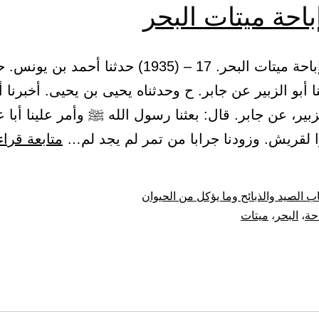
باحة ميتات البحر
4 – باب: إباحة ميتات البحر. 17 – (1935) حدثنا أحمد بن يو
ا أبو الزبير عن جابر. ح وحدثناه يحيى بن يحيى. أخبرنا أ
بير، عن جابر. قال: بعثنا رسول الله ﷺ وأمر علينا أبا ع
ا لقريش. وزودنا جرابا من تمر لم يجد لم…
متابعة قراء
ب الصيد والذبائح وما يؤكل من الحيوان
احة
،
البحر
،
ميتات