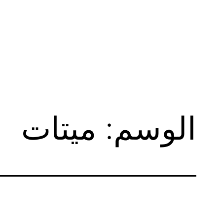
لتخطي
لى
لمحتوى
الوسم:
ميتات