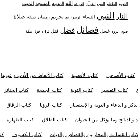
الله
المدينة
المسجد
الميت
الصوم
الفتن
القرآن
الطعام
القراءة
النبي
النار
صلاة
تحريم
صفة
النساء
رمضان
الوضوء
بيع
فضائل
فضل
قتل
غسل
مكة
غزوة
قول
صوم
قراءة
كتاب الأضاحي
كتاب الأقضية
كتاب الألفاظ من الأدب و غيرها
كتاب التفسير
كتاب التوبة
كتاب الجمعة
كتاب الجنائز
ذكر و الدعاء و التوبة و الإستغفار
كتاب الرؤيا
كتاب الرقاق
 والذبائح وما يؤكل من الحيوان
كتاب الطلاق
كتاب الطهارة
تاب القسامة والمحاربين والقصاص والديات
كتاب الكسوف
كت