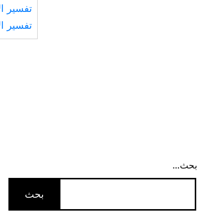
تفسير ال
تفسير ال
بحث…