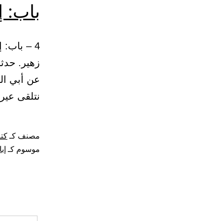
باب: إ
زهير. حدثن
عن أبي الز
نتلقى عير
مصنف كـ
كتا
موسوم كـ
إب