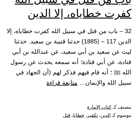
كفرت خطاياه، إلا الدين
32 – باب من قتل في سبيل الله كفرت خطاياه، إلا
الدين 117 – (1885) حدثنا قتيبة بن سعيد. حدثنا
ليث عن سعيد بن أبي سعيد، عن عبدالله بن أبي
قتادة، عن أبي قتادة؛ أنه سمعه يحدث عن رسول
الله ﷺ ؛ أنه قام فيهم فذكر لهم (أن الجهاد في
باب
سبيل الله والإيمان…
متابعة قراءة
من
قتل
مصنف كـ
كتاب الإمارة
في
موسوم كـ
الدين
،
تكفير
،
خطايا
،
قتل
سبيل
الله