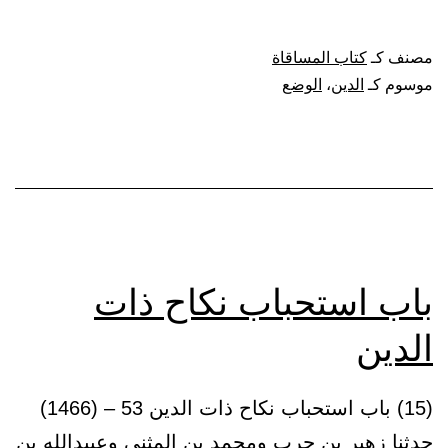
استحبا
الوضع
مصنف كـ
كتاب المساقاة
من
موسوم كـ
الدين
،
الوضع
الدين
باب استحباب نكاح ذات
الدين
(15) باب استحباب نكاح ذات الدين 53 – (1466)
حدثنا زهير بن حرب ومحمد بن المثنى وعبيدالله بن