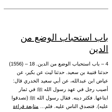
كفرت
خطاياه،
إلا
الدين
باب استحباب الوضع من
الدين
4 – باب استحباب الوضع من الدين. 18 – (1556)
حدثنا قتيبة بن سعيد. حدثنا ليث عن بكير، عن
عياض ابن عبدالله، عن أبي سعيد الخدري قال:
أصيب رجل في عهد رسول الله ﷺ في ثمار
ابتاعها. فكثر دينه. فقال رسول الله ﷺ (تصدقوا
باب
عليه). فتصدق الناس عليه. فلم…
متابعة قراءة