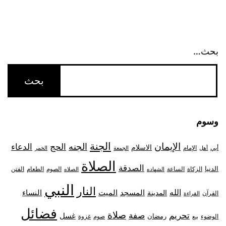
وإن
ارتكب
المعاصي
بحث…
الكبائر
وسوم
الجنة
الإيمان
الجنه
الحج
الدعاء
الاسلام
أبي
الإمام
أهل
الجمعة
الخمر
الصلاة
الصدقة
الدنيا
الزكاة
الصوم
الفتن
الساعة
الطعام
الشهاده
الصلاه
النبي
النار
الله
النساء
المدينة
المسجد
الميت
القرآن
القراءة
فضائل
صلاة
تحريم
صفة
غسل
رمضان
غزوة
الوضوء
صوم
بيع