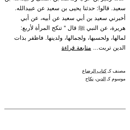
سعيد. قالوا: حدثنا يحيى بن سعيد عن عبيدالله.
أخبرني سعيد بن أبي سعيد عن أبيه، عن أبي
هريرة، عن النبي ﷺ قال ” تنكح المرأة لأربع:
لمالها، ولحسبها، ولجمالها، ولدينها. فاظفر بذات
باب
الدين تربت…
متابعة قراءة
استحباب
نكاح
مصنف كـ
كتاب الرضاع
ذات
موسوم كـ
الدين
،
نكاح
الدين