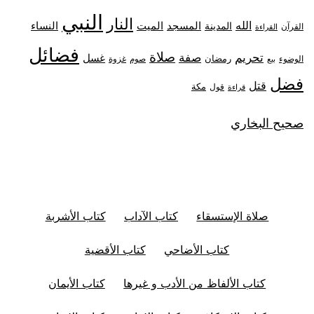
النبي
النار
الله
النساء
المدينة
المسجد
الميت
القرآن
القراءة
فضائل
صلاة
تحريم
صفة
غسل
رمضان
غزوة
الوضوء
صوم
بيع
فضل
قتل
مكة
قول
قراءة
صحيح البخاري
صلاة الإستسقاء
كتاب الآداب
كتاب الأشربة
كتاب الأضاحي
كتاب الأقضية
كتاب الألفاظ من الأدب و غيرها
كتاب الأيمان