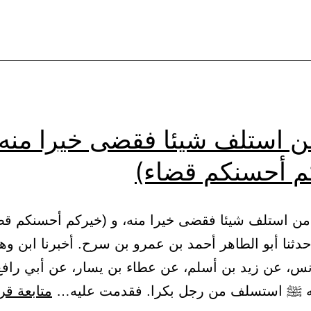
ن استلف شيئا فقضى خيرا منه،
م أحسنكم قضاء)
(1600) حدثنا أبو الطاهر أحمد بن عمرو بن سرح. أخبرنا ابن 
نس، عن زيد بن أسلم، عن عطاء بن يسار، عن أبي رافع
ه ﷺ استسلف من رجل بكرا. فقدمت عليه…
متابعة قر