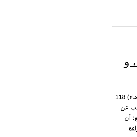
 و
22 – باب من استلف شيئا فقضى خيرا منه، و (خيركم أحسنكم قضاء) 118
وهب عن
؛ أن
باب
اءة