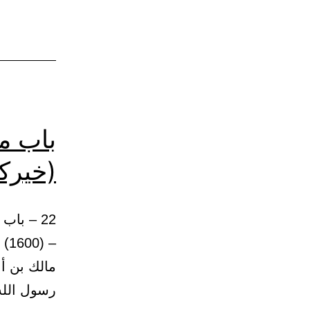
باب م
(خيرك
– 
مالك بن أ
رسول الل