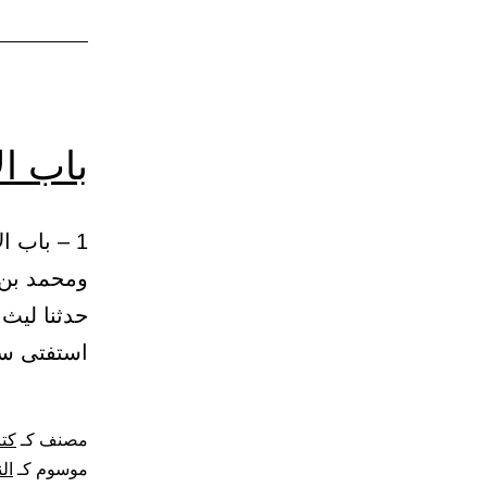
باب ال
ومحمد بن ر
حدثنا ليث 
استفتى سع
مصنف كـ
كتا
موسوم كـ
ال