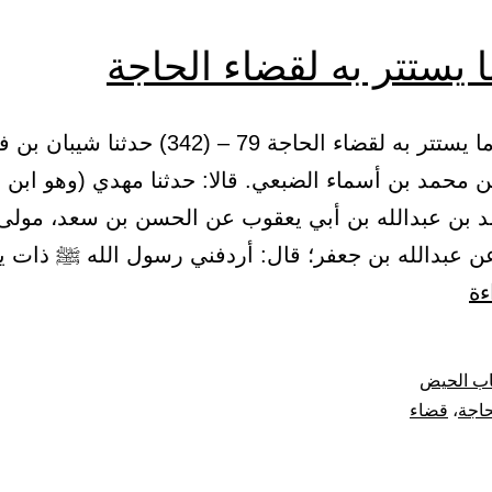
 يستتر به لقضاء الحاجة
(20) باب ما يستتر به لقضاء الحاجة 79 – (342) حدثنا ش
ن محمد بن أسماء الضبعي. قالا: حدثنا مهدي (وهو ابن 
د بن عبدالله بن أبي يعقوب عن الحسن بن سعد، مول
ن عبدالله بن جعفر؛ قال: أردفني رسول الله ﷺ ذات 
باب
ءة
ما
يستتر
اب الحيض
به
حاجة
،
قضاء
لقضاء
الحاجة