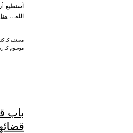
أستطيع أن
الله…
متا
مصنف كـ
كتا
موسوم كـ
رم
باب قض
قضائها