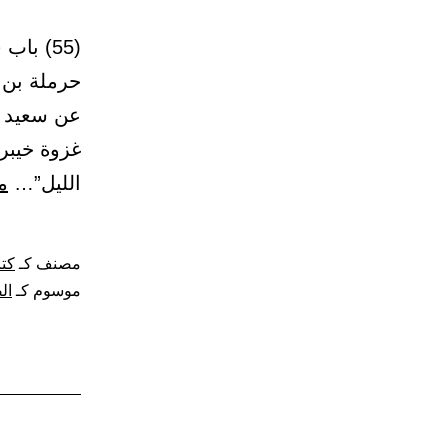
حرملة بن 
عن سعيد ب
غزوة خيبر.
الليل”…
م
مصنف كـ
كتا
موسوم كـ
ال