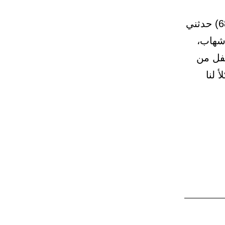
(55) باب قضاء الصلاة الفائتة واستحباب تعجيل قضائها 309 – (680) حدثني
 شهاب،
فل من
 لنا