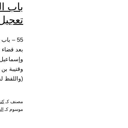
باب ا
تعجيل 
55 – با
وإسماعيل 
وقتيبة بن 
(واللفظ ل
مصنف كـ
كتا
موسوم كـ
ال