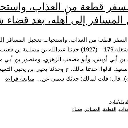
لسفر قطعة من العذاب، واستح
المسافر إلى أهله، بعد قضاء ش
ب السفر قطعة من العذاب، واستحباب تعجيل المسافر إلى
بعد قضاء شغله 179 – (1927) حدثنا عبدالله بن مسلمة بن قعنب
بن أبي أويس، وأبو مصعب الزهري، ومنصور بن أبي م
سعيد. قالوا: حدثنا مالك. ح وحدثنا يحيى بن يحيى التمي
با
ه). قال: قلت لمالك: حدثك سمي عن…
متابعة قراءة
ال
قط
ب الإمارة
من
عذاب
،
القطعة
،
المسافر
،
قضاء
الع
وا