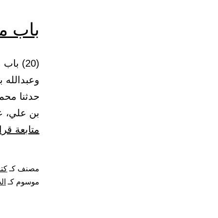
باب ما
وعبدالله ب
حدثنا محم
بن علي، ع
متابعة قرا
مصنف كـ
كت
موسوم كـ
ال