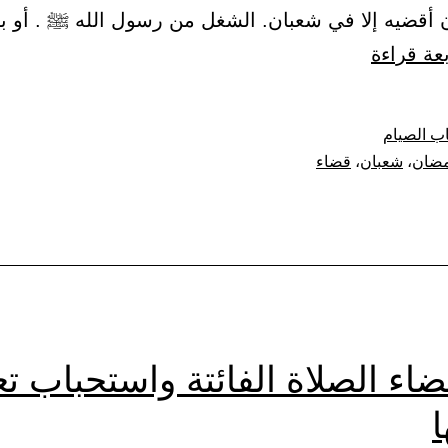
 أقضيه إلا في شعبان. الشغل من رسول الله ﷺ . أو 
باب
بعة قراءة
قضاء
رمضان
ب الصيام
في
ضان
،
شعبان
،
قضاء
شعبان
اء الصلاة الفائتة واستحباب ت