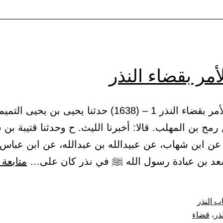
تع
ال
إل
أهل
أمر بقضاء النذر
بعد
قض
1 – باب الأمر بقضاء النذر 1 – (1638) حدثنا يحيى بن يحيى الت
شغ
مح بن المهلب. قالا: أخبرنا الليث. ح وحدثنا قتيبة بن 
عن ابن شهاب، عن عبيدالله بن عبدالله، عن ابن عباس؛ 
د بن عبادة رسول الله ﷺ في نذر كان على…
متابعة 
ب النذر
نذر
،
قضاء