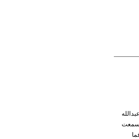
من
استلف
شيئا
فقضى
خيرا
منه،
و
(خيركم
أحسنكم
قضاء)
نا أحمد بن عبدالله
 سمعت
ما