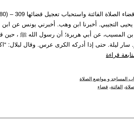
يحيى التجيبي. أخبرنا ابن وهب. أخبرني يونس عن ابن
ن المسيب، عن أبي هريرة؛ أن رسول الله ﷺ ، حين ق
 سار ليلة. حتى إذا أدركه الكرى عرس. وقال لبلال: “اكلأ
باب
تابعة قراءة
قضاء
الصلاة
ب المساجد و مواضع الصلاة
الفائتة
صلاة
،
الفائتة
،
قضاء
واستحباب
تعجيل
قضائها