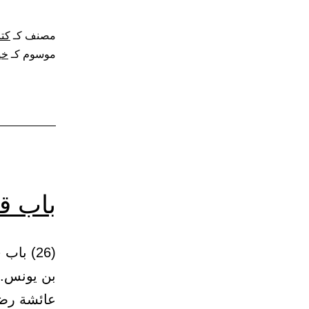
مصنف كـ
كتا
موسوم كـ
خي
باب ق
بن يونس. 
عائشة رضي