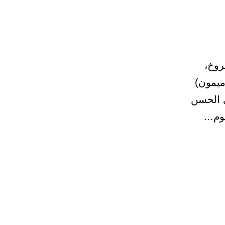
يبان بن فروخ،
ميمون)
ى الحسن
يوم…