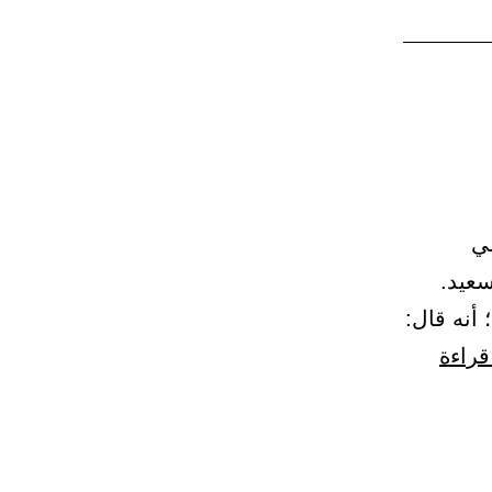
جيل
مسافر
ى
ه،
اء
ميمي
له
سعيد.
أنه قال:
باب
قراءة
الأمر
بقضاء
النذر