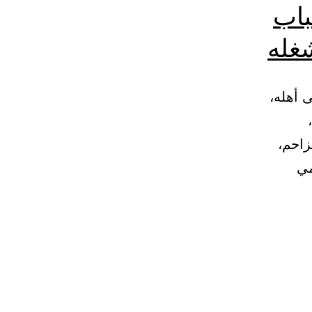
باب
غله
 أهله،
،
زاحم،
مي
ب
سفر
عة
ذاب،
ستحباب