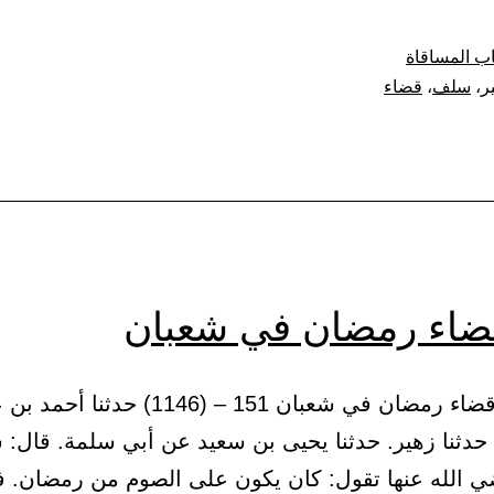
ب المساقاة
ر
،
سلف
،
قضاء
ضاء رمضان في شعبان
(26) باب قضاء رمضان في شعبان 151 – (1146) حدث
حدثنا زهير. حدثنا يحيى بن سعيد عن أبي سلمة. قال:
 الله عنها تقول: كان يكون على الصوم من رمضان. ف