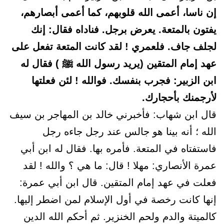
إن ناسا، أعمى الله قلوبهم، كما أعمى أبصارهم،
يفتون بالمتعة. يعرض برجل. فناداه فقال: إنك
لجلف جاف. فلعمري ! لقد كانت المتعة تفعل على
عهد إمام المتقين (يريد رسول الله ﷺ ) فقال له
ابن الزبير: فجرب بنفسك. فوالله ! لئن فعلتها
لأرجمنك بأحجارك.
قال ابن شهاب: فأخبرني خالد بن المهاجر بن سيف
الله ؛ أنه بينا هو جالس عند رجل جاءه رجل
فاستفتاه في المتعة. فأمره بها. فقال له ابن أبي
عمرة الأنصاري: مهلا ! قال: ما هي ؟ والله ! لقد
فعلت في عهد إمام المتقين. قال ابن أبي عمرة:
إنها كانت رخصة في أول الإسلام لمن اضطر إليها.
كالميتة والدم ولحم الخنزير. ثم أحكم الله الدين