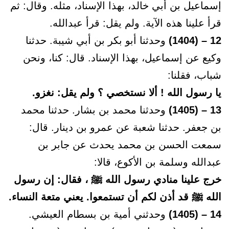
إسماعيل بن أبي خالد، بهذا الإسناد، مثله. وقال: ثم
قرأ علينا هذه الآية. ولم يقل: قرأ عبدالله.
12 – (1404)
وحدثنا أبو بكر بن أبي شيبة. حدثنا
وكيع عن إسماعيل، بهذا الإسناد. قال: كنا، ونحن
شباب، فقلنا:
يا رسول الله ! ألا نستخصي ؟ ولم يقل: نغزو.
13 – (1405)
وحدثنا محمد بن بشار. حدثنا محمد
بن جعفر. حدثنا شعبة عن عمرو بن دينار. قال:
سمعت الحسن بن محمد يحدث عن جابر بن
عبدالله وسلمة بن الأكوع، قالا:
خرج علينا منادي رسول الله ﷺ ، فقال: إن رسول
الله ﷺ قد أذن لكم أن تستمعوا. يعني متعة النساء.
14 – (1405)
وحدثني أمية بن بسطام العيشي.