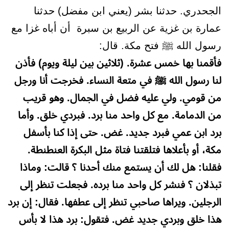
الجحدري. حدثنا بشر (يعني ابن مفضل) حدثنا
عمارة بن غزية عن الربيع بن سبرة أن أباه غزا مع
رسول الله ﷺ فتح مكة. قال:
فأقمنا بها خمس عشرة. (ثلاثين بين ليلة ويوم) فأذن
لنا رسول الله ﷺ في متعة النساء. فخرجت أنا ورجل
من قومي. ولي عليه فضل في الجمال. وهو قريب
من الدمامة. مع كل واحد منا برد. فبردي خلق. وأما
برد ابن عمي فبرد جديد. غض. حتى إذا كنا بأسفل
مكة، أو بأعلاها فتلقتنا فتاة مثل البكرة العنطنطة.
فقلنا: هل لك أن يستمع منك أحدنا ؟ قالت: وماذا
تبذلان ؟ فنشر كل واحد منا برده. فجعلت تنظر إلى
الرجلين. ويراها صاحبي تنظر إلى عطفها. فقال: إن برد
هذا خلق وبردي جديد غض. فتقول: برد هذا لا بأس