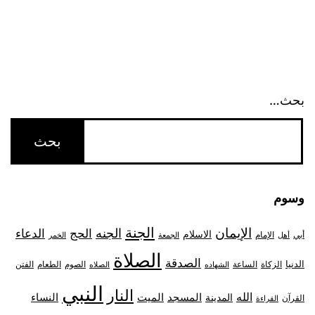
بحث…
وسوم
الجنة
الإيمان
الجنه
الحج
الدعاء
الاسلام
أبي
الإمام
أهل
الجمعة
الخمر
الصلاة
الصدقة
الدنيا
الزكاة
الصوم
الفتن
الساعة
الطعام
الشهاده
الصلاه
النبي
النار
الله
النساء
المدينة
المسجد
الميت
القرآن
القراءة