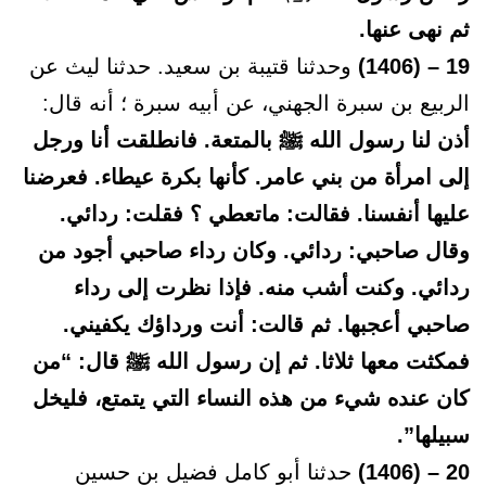
ثم نهى عنها.
19 – (1406)
وحدثنا قتيبة بن سعيد. حدثنا ليث عن
الربيع بن سبرة الجهني، عن أبيه سبرة ؛ أنه قال:
أذن لنا رسول الله ﷺ بالمتعة. فانطلقت أنا ورجل
إلى امرأة من بني عامر. كأنها بكرة عيطاء. فعرضنا
عليها أنفسنا. فقالت: ماتعطي ؟ فقلت: ردائي.
وقال صاحبي: ردائي. وكان رداء صاحبي أجود من
ردائي. وكنت أشب منه. فإذا نظرت إلى رداء
صاحبي أعجبها. ثم قالت: أنت ورداؤك يكفيني.
فمكثت معها ثلاثا. ثم إن رسول الله ﷺ قال: “من
كان عنده شيء من هذه النساء التي يتمتع، فليخل
سبيلها”.
20 – (1406)
حدثنا أبو كامل فضيل بن حسين