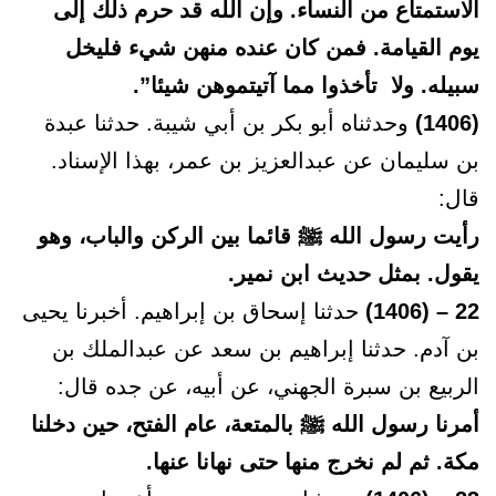
الاستمتاع من النساء. وإن الله قد حرم ذلك إلى
يوم القيامة. فمن كان عنده منهن شيء فليخل
سبيله. ولا تأخذوا مما آتيتموهن شيئا”.
(1406)
وحدثناه أبو بكر بن أبي شيبة. حدثنا عبدة
بن سليمان عن عبدالعزيز بن عمر، بهذا الإسناد.
قال:
رأيت رسول الله ﷺ قائما بين الركن والباب، وهو
يقول. بمثل حديث ابن نمير.
22 – (1406)
حدثنا إسحاق بن إبراهيم. أخبرنا يحيى
بن آدم. حدثنا إبراهيم بن سعد عن عبدالملك بن
الربيع بن سبرة الجهني، عن أبيه، عن جده قال:
أمرنا رسول الله ﷺ بالمتعة، عام الفتح، حين دخلنا
مكة. ثم لم نخرج منها حتى نهانا عنها.