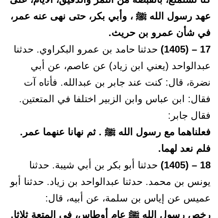
عهد رسول الله ﷺ ، وأبي بكر، حتى نهى عنه عمر،
في شأن عمرو بن حريث.
17 – (1405)
حدثنا حامد بن عمرو البكراوي. حدثنا
عبدالواحد (يعني ابن زياد) عن عاصم، عن أبي
نضرة، قال: كنت عند جابر بن عبدالله. فأتاه آت
فقال: ابن عباس وابن الزبير اختلفا في المتعتين.
فقال جابر:
فعلناهما مع رسول الله ﷺ . ثم نهانا عنهما عمر.
فلم نعد لهما.
18 – (1405)
حدثنا أبو بكر بن أبي شيبة. حدثنا
يونس بن محمد. حدثنا عبدالواحد بن زياد. حدثنا أبو
عميس عن إياس بن سلمة، عن أبيه، قال:
رخص رسول الله ﷺ عام أوطاس، في المتعة ثلاثا.