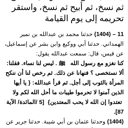
ثم نسخ، ثم أبيح ثم نسخ، واستقر
تحريمه إلى يوم القيامة
11 – (1404)
حدثنا محمد بن عبدالله بن نمير
الهمداني. حدثنا أبي ووكيع وابن بشر عن إسماعيل،
عن قيس، قال: سمعت عبدالله يقول:
كنا نغزو مع رسول الله ﷺ . ليس لنا نساء. فقلنا:
ألا نستخصى ؟ فنهانا عن ذلك. ثم رخص لنا أن ننكح
المرأة بالثوب إلى أجل. ثم قرأ عبدالله: { يا أيها
الذين آمنوا لا تحرموا طيبات ما أحل الله لكم ولا
تعتدوا إن الله لا يحب المعتدين} [5 /المائدة/ الآية
87].
(1404)
وحدثنا عثمان بن أبي شيبة. حدثنا جرير عن