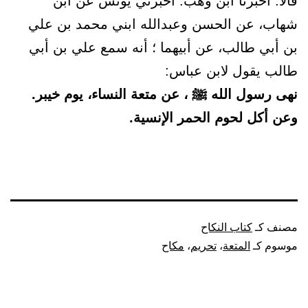
قالا: أخبرنا ابن وهب. أخبرني يونس عن ابن
شهاب، عن الحسن وعبدالله ابني محمد بن علي
بن أبي طالب، عن أبيهما ؛ أنه سمع علي بن أبي
طالب يقول لابن عباس:
نهى رسول الله ﷺ ، عن متعة النساء، يوم خيبر.
وعن أكل لحوم الحمر الإنسية.
مصنف كـ
كتاب النكاح
موسوم كـ
المتعة
،
تحريم
،
مكاح