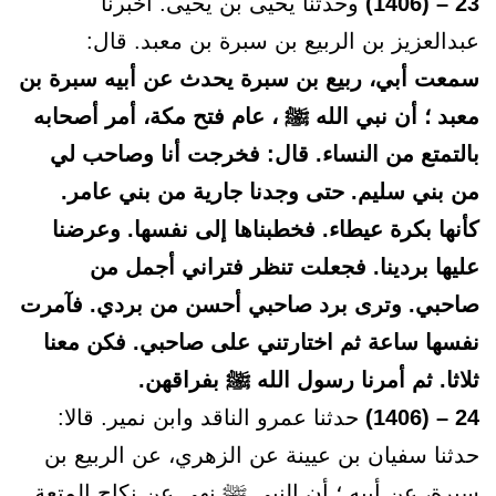
23 – (1406)
وحدثنا يحيى بن يحيى. أخبرنا
عبدالعزيز بن الربيع بن سبرة بن معبد. قال:
سمعت أبي، ربيع بن سبرة يحدث عن أبيه سبرة بن
معبد ؛ أن نبي الله ﷺ ، عام فتح مكة، أمر أصحابه
بالتمتع من النساء. قال: فخرجت أنا وصاحب لي
من بني سليم. حتى وجدنا جارية من بني عامر.
كأنها بكرة عيطاء. فخطبناها إلى نفسها. وعرضنا
عليها بردينا. فجعلت تنظر فتراني أجمل من
صاحبي. وترى برد صاحبي أحسن من بردي. فآمرت
نفسها ساعة ثم اختارتني على صاحبي. فكن معنا
ثلاثا. ثم أمرنا رسول الله ﷺ بفراقهن.
24 – (1406)
حدثنا عمرو الناقد وابن نمير. قالا:
حدثنا سفيان بن عيينة عن الزهري، عن الربيع بن
سبرة، عن أبيه ؛ أن النبي ﷺ نهى عن نكاح المتعة.