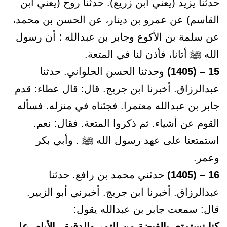
حدثنا يزيد (يعني ابن زريع). حدثنا روح (يعني ابن
القاسم) عن عمرو بن دينار، عن الحسن بن محمد،
عن سلمة بن الأكوع وجابر بن عبدالله ؛ أن رسول
الله ﷺ أتانا، فأذن لنا في المتعة.
15 – (1405)
وحدثنا الحسن الحلواني. حدثنا
عبدالرزاق. أخبرنا ابن جريج. قال: قال عطاء: قدم
جابر بن عبدالله معتمرا. فجئناه في منزله. فسأله
القوم عن أشياء. ثم ذكروا المتعة. فقال: نعم.
استمتعنا على عهد رسول الله ﷺ . وأبي بكر
وعمر.
16 – (1405)
حدثني محمد بن رافع. حدثنا
عبدالرزاق. أخبرنا ابن جريج. أخبرني أبو الزبير.
قال: سمعت جابر بن عبدالله يقول:
كنا نستمتع، بالقبضة من التمر والدقيق، الأيام، على