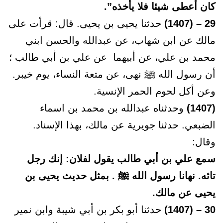
كان أعطى شيئا فلا يأخذه”.
29 – (1407)
حدثنا يحيى بن يحيى. قال: قرأت على
مالك عن ابن شهاب، عن عبدالله والحسن ابني
محمد بن علي، عن أبيهما عن علي بن أبي طالب ؛
أن رسول الله ﷺ نهى، عن متعة النساء، يوم خيبر.
وعن أكل لحوم الحمر الإنسية.
(1407)
وحدثناه عبدالله بن محمد بن اسماء
الضبعي. حدثنا جويرية عن مالك، بهذا الإسناد.
وقال:
سمع علي بن أبي طالب يقول لفلان: إنك رجل
تائه. نهانا رسول الله ﷺ . بمثل حديث يحيى بن
يحيى عن مالك.
30 – (1407)
حدثنا أبو بكر بن أبي شيبة وابن نمير