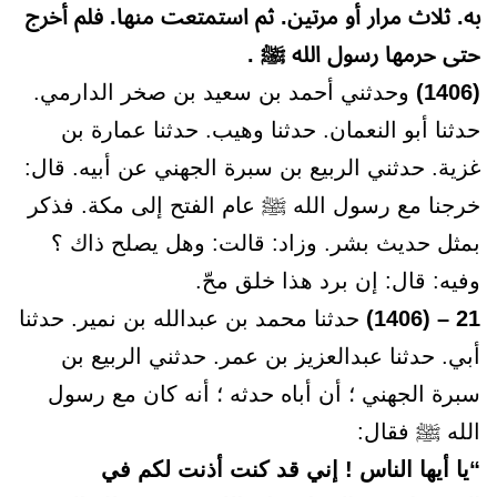
به. ثلاث مرار أو مرتين. ثم استمتعت منها. فلم أخرج
حتى حرمها رسول الله ﷺ .
(1406)
وحدثني أحمد بن سعيد بن صخر الدارمي.
حدثنا أبو النعمان. حدثنا وهيب. حدثنا عمارة بن
غزية. حدثني الربيع بن سبرة الجهني عن أبيه. قال:
خرجنا مع رسول الله ﷺ عام الفتح إلى مكة. فذكر
بمثل حديث بشر. وزاد: قالت: وهل يصلح ذاك ؟
وفيه: قال: إن برد هذا خلق محّ.
21 – (1406)
حدثنا محمد بن عبدالله بن نمير. حدثنا
أبي. حدثنا عبدالعزيز بن عمر. حدثني الربيع بن
سبرة الجهني ؛ أن أباه حدثه ؛ أنه كان مع رسول
الله ﷺ فقال:
“يا أيها الناس ! إني قد كنت أذنت لكم في