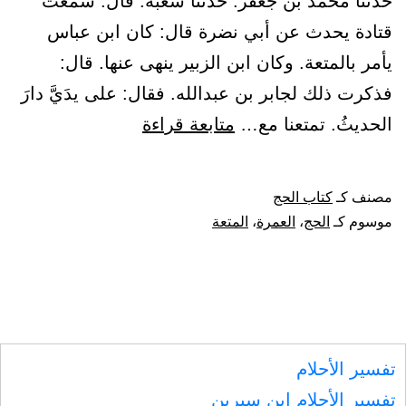
حدثنا محمد بن جعفر. حدثنا شعبة. قال: سمعت
يوم
قتادة يحدث عن أبي نضرة قال: كان ابن عباس
القيامة
يأمر بالمتعة. وكان ابن الزبير ينهى عنها. قال:
فذكرت ذلك لجابر بن عبدالله. فقال: على يدَيَّ دارَ
باب
الحديثُ. تمتعنا مع…
متابعة قراءة
في
المتعة
مصنف كـ
كتاب الحج
بالحج
موسوم كـ
الحج
،
العمرة
،
المتعة
والعمرة
تفسير الأحلام
تفسير الأحلام ابن سيرين