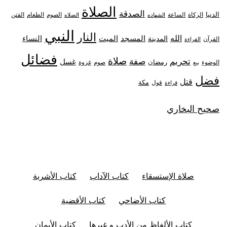
الصلاة
الصدقة
الدنيا
الزكاة
الصوم
الفتن
الساعة
الطعام
الشهاده
الصلاه
النبي
النار
الله
النساء
المدينة
المسجد
الميت
القرآن
القراءة
فضائل
صلاة
تحريم
صفة
غسل
رمضان
غزوة
الوضوء
صوم
بيع
فضل
قتل
مكة
قول
قراءة
صحيح البخاري
صلاة الإستسقاء
كتاب الآداب
كتاب الأشربة
كتاب الأضاحي
كتاب الأقضية
كتاب الألفاظ من الأدب و غيرها
كتاب الأيمان