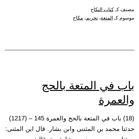
المتعة
مصنف كـ
كتاب النكاح
وبيان
موسوم كـ
المتعة
،
تحريم
،
مكاح
أنه
أبيح
ثم
نسخ،
ثم
أبيح
باب في المتعة بالحج
ثم
والعمرة
نسخ،
واستقر
(18) باب في المتعة بالحج والعمرة 145 – (1217)
تحريمه
حدثنا محمد بن المثننى وابن بشار. قال ابن المثنى:
إلى