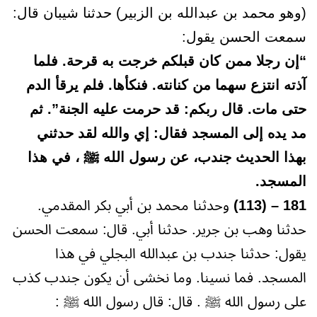
(وهو محمد بن عبدالله بن الزبير) حدثنا شيبان قال:
سمعت الحسن يقول:
“إن رجلا ممن كان قبلكم خرجت به قرحة. فلما
آذته انتزع سهما من كنانته. فنكأها. فلم يرقأ الدم
حتى مات. قال ربكم: قد حرمت عليه الجنة”. ثم
مد يده إلى المسجد فقال: إي والله لقد حدثني
بهذا الحديث جندب، عن رسول الله ﷺ ، في هذا
المسجد.
181 – (113)
وحدثنا محمد بن أبي بكر المقدمي.
حدثنا وهب بن جرير. حدثنا أبي. قال: سمعت الحسن
يقول: حدثنا جندب بن عبدالله البجلي في هذا
المسجد. فما نسينا. وما نخشى أن يكون جندب كذب
على رسول الله ﷺ . قال: قال رسول الله ﷺ :