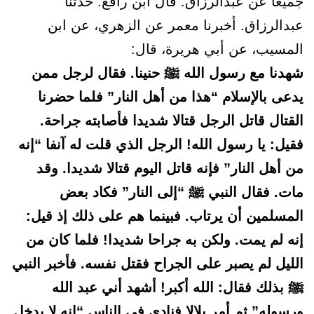
جميعا عن عبدالرزاق. قال ابن رافع: حدثنا
عبدالرزاق. أخبرنا معمر عن الزهري، عن ابن
المسيب، عن أبي هريرة، قال:
شهدنا مع رسول الله ﷺ حنينا. فقال لرجل ممن
يدعى بالإسلام “هذا من أهل النار” فلما حضرنا
القتال قاتل الرجل قتالا شديدا فأصابته جراحة.
فقيل: يا رسول الله! الرجل الذي قلت له آنفا “إنه
من أهل النار” فإنه قاتل اليوم قتالا شديدا. وقد
مات. فقال النبي ﷺ “إلى النار” فكاد بعض
المسلمين أن يرتاب. فبينما هم على ذلك إذ قيل:
إنه لم يمت. ولكن به جراحا شديدا! فلما كان من
الليل لم يصبر على الجراح فقتل نفسه. فأخبر النبي
ﷺ بذلك فقال: الله أكبر! أشهد أني عبد الله
ورسوله” ثم أمر بلالا فنادى في الناس “إنه لا يدخل