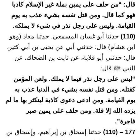
قال: “من حلف على يمين بملة غير الإسلام كاذبا
فهو كما قال. ومن قتل نفسه بشيء عذب به يوم
القيامة. وليس على رجل نذر في شيء لا يملكه.
(110)
حدثنا أبو غسان المسمعي. حدثنا معاذ (وهو
ابن هشام) قال: حدثني أبي عن يحيى بن أبي كثير،
قال: حدثني أبو قلابة، عن ثابت بن الضحاك، عن
النبي ﷺ قال:
“ليس على رجل نذر فيما لا يملك. ولعن المؤمن
كقتله. ومن قتل نفسه بشيء في الدنيا عذب به
يوم القيامة. ومن ادعى دعوى كاذبة ليتكثر بها ما لم
يزده الله إلا قلة. ومن حلف على يمين صبر
فاجرة”.
177 – (110)
حدثنا إسحاق بن إبراهيم، وإسحاق بن