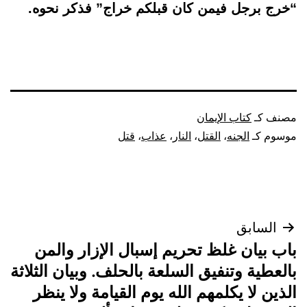
“خرج برجل فيمن كان قبلكم خراج” فذكر نحوه.
مصنف كـ
كتاب الإيمان
موسوم كـ
الجنه
،
القتل
،
النار
،
عذاب
،
قتل
تصفّح
السابق
باب بيان غلظ تحريم إسبال الإزار والمن
المقالات
بالعطية وتنفيق السلعة بالحلف. وبيان الثلاثة
الذين لا يكلمهم الله يوم القيامة ولا ينظر