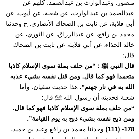
منصور، وعبدالوارث بن عبدالصمد. كلهم عن
عبدالصمد بن عبدالوارث، عن شعبة، عن أيوب، عن
أبي قلابة، عن ثابت بن الضحاك الأنصاري. ح وحدثنا
محمد بن رافع، عن عبدالرزاق، عن الثوري، عن
خالد الحذاء، عن أبي قلابة، عن ثابت بن الضحاك
قال:
قال النبي ﷺ : “من حلف بملة سوى الإسلام كاذبا
متعمدا فهو كما قال. ومن قتل نفسه بشيء عذبه
الله به في نار جهنم”.
هذا حديث سفيان. وأما
شعبة فحديثه أن رسول الله ﷺ قال:
“من حلف بملة سوى الإسلام كاذبا فهو كما قال.
ومن ذبح نفسه بشيء ذبح به يوم القيامة”.
178- (111)
وحدثنا محمد بن رافع وعبد بن حميد،