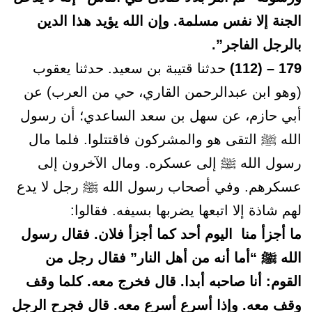
الجنة إلا نفس مسلمة. وإن الله يؤيد هذا الدين
بالرجل الفاجر”.
179 – (112)
حدثنا قتيبة بن سعيد. حدثنا يعقوب
(وهو ابن عبدالرحمن القاري، حي من العرب) عن
أبي حازم، عن سهل بن سعد الساعدي؛ أن رسول
الله ﷺ التقى هو والمشركون فاقتتلوا. فلما مال
رسول الله ﷺ إلى عسكره. ومال الآخرون إلى
عسكرهم. وفي أصحاب رسول الله ﷺ رجل لا يدع
لهم شاذة إلا اتبعها يضربها بسيفه. فقالوا:
ما أجزأ منا اليوم أحد كما أجزأ فلان. فقال رسول
الله ﷺ “أما أنه من أهل النار” فقال رجل من
القوم: أنا صاحبه أبدا. قال فخرج معه. كلما وقف
وقف معه. وإذا أسرع أسرع معه. قال فجرح الرجل