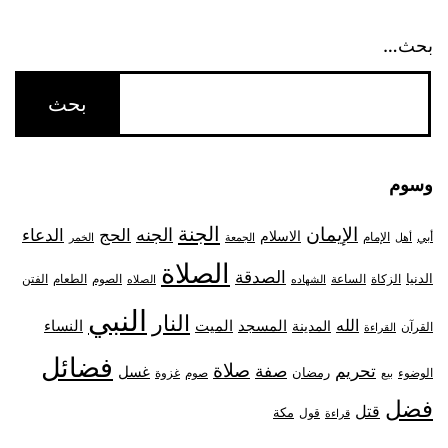
بحث…
وسوم
الجنة
الإيمان
الجنه
الحج
الدعاء
الاسلام
أبي
الإمام
أهل
الجمعة
الخمر
الصلاة
الصدقة
الدنيا
الزكاة
الصوم
الفتن
الساعة
الطعام
الشهاده
الصلاه
النبي
النار
الله
النساء
المدينة
المسجد
الميت
القرآن
القراءة
فضائل
صلاة
تحريم
صفة
غسل
رمضان
غزوة
الوضوء
صوم
بيع
فضل
قتل
مكة
قول
قراءة