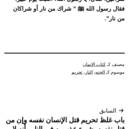
فقال رسول الله ﷺ ” شراك من نار أو شراكان
من نار”.
مصنف كـ
كتاب الإيمان
موسوم كـ
الجنه
،
النار
،
تحريم
تصفّح
السابق
باب غلظ تحريم قتل الإنسان نفسه وإن من
المقالات
قتل نفسه بشيء عذب به في النار وأنه لا