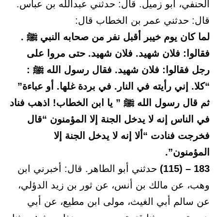
الحنفي، أبو زميل. قال: حدثني عبدالله بن عباس.
قال: حدثني عمر بن الخطاب قال:
لما كان يوم خيبر أقبل نفر من صحابه النبي ﷺ .
فقالوا: فلان شهيد. فلان شهيد. حتى مروا على
رجل فقالوا: فلان شهيد. فقال رسول الله ﷺ :
“كلا. إني رأيته في النار. في بردة غلها. أو عباءة”
ثم قال رسول الله ﷺ ” يا ابن الخطاب! اذهب فناد
في الناس إنه لا يدخل الجنة إلا المؤمنون “قال
فخرجت فنادت “ألا إنه لا يدخل الجنة إلا
المؤمنون”.
183 – (115)
حدثني أبو الطاهر. قال: أخبرني ابن
وهب، عن مالك بن أنس، عن ثور بن زيد الدؤلي،
عن سالم أبي الغيث، مولى ابن مطيع، عن أبي