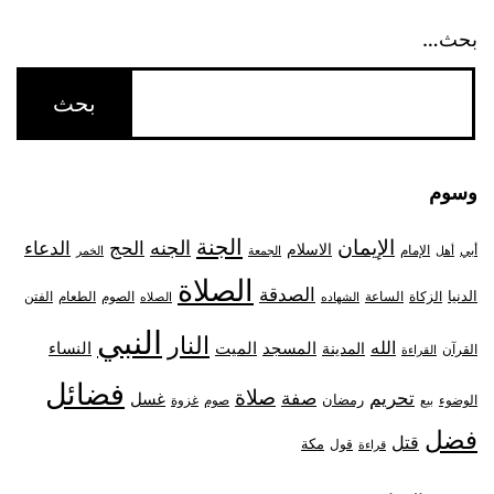
بحث…
وسوم
الجنة
الإيمان
الجنه
الحج
الدعاء
الاسلام
أبي
الإمام
أهل
الجمعة
الخمر
الصلاة
الصدقة
الدنيا
الزكاة
الصوم
الفتن
الساعة
الطعام
الشهاده
الصلاه
النبي
النار
الله
النساء
المدينة
المسجد
الميت
القرآن
القراءة
فضائل
صلاة
تحريم
صفة
غسل
رمضان
غزوة
الوضوء
صوم
بيع
فضل
قتل
مكة
قول
قراءة