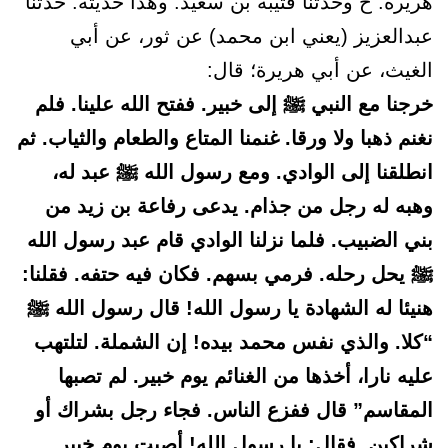
هريرة. ح وحدثنا قتيبة بن سعيد. وهذا حديثه: حدثنا
عبدالعزيز (يعني ابن محمد) عن ثور، عن أبي
الغيث، عن أبي هريرة؛ قال:
خرجنا مع النبي ﷺ إلى خبير. ففتح الله علينا. فلم
نغنم ذهبا ولا ورقا. غنمنا المتاع والطعام والثياب. ثم
انطلقنا إلى الوادي. ومع رسول الله ﷺ عبد له،
وهبه له رجل من جذام. يدعى رفاعة بن زيد من
بني الضبيب. فلما نزلنا الوادي قام عبد رسول الله
ﷺ يحل رحله. فرمي بسهم. فكان فيه حتفه. فقلنا:
هنيئا له الشهادة يا رسول الله! قال رسول الله ﷺ
“كلا. والذي نفس محمد بيده! إن الشملة. لتلتهب
عليه نارا، أخذها من الغنائم يوم خبير. لم تصبها
المقاسم” قال ففزع الناس. فجاء رجل بشراك أو
شراكين. فقال: يا رسول الله! أصبت يوم خبير.