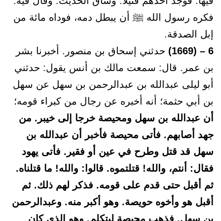
فيها. فوجد أحدهم قتيلا. وساق الحديث. وقال فيه:
فكره رسول الله ﷺ أن يبطل دمه، فوداه مائة من
إبل الصدقة.
6 – (1669)
حدثني إسحاق بن منصور. أخبرنا بشر
بن عمر. قال: سمعت مالك بن أنس يقول: حدثني
أبو ليلى عبدالله بن عبدالرحمن بن سهل عن سهل
بن أبي حثمة؛ أنه أخبره عن رجال من كبراء قومه؛
أن عبدالله بن سهل ومحيصة خرجا إلى خيبر. من
جهد أصابهم. فأتى محيصة فأخبر أن عبدالله بن
سهل قد قتل وطرح في عين أو فقير. فأتى يهود
فقال: أنتم، والله! قتلتموه. قالوا: والله! ما قتلناه.
ثم أقبل حتى قدم على قومه. فذكر لهم ذلك. ثم
أقبل هو وأخوه حويصة. وهو أكبر منه. وعبدالرحمن
بن سهل. فذهب محيصة ليتكلم. وهو الذي كان