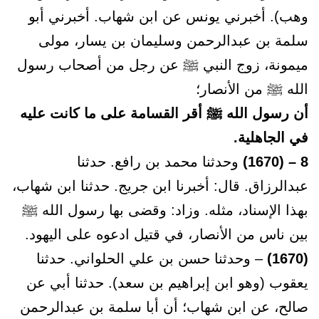
وهب). أخبرني يونس عن ابن شهاب. أخبرني أبو
سلمة بن عبدالرحمن وسليمان بن يسار، مولى
ميمونة، زوج النبي ﷺ عن رجل من أصحاب رسول
الله ﷺ من الأنصار؛
أن رسول الله ﷺ أقر القسامة على ما كانت عليه
في الجاهلية.
8 – (1670)
وحدثنا محمد بن رافع. حدثنا
عبدالرزاق. قال: أخبرنا ابن جريج. حدثنا ابن شهاب،
بهذا الإسناد، مثله. وزاد: وقضى بها رسول الله ﷺ
بين ناس من الأنصار، في قتيل ادعوه على اليهود.
(1670)
– وحدثنا حسن بن علي الحلواني. حدثنا
يعقوب (وهو ابن إبراهيم بن سعد). حدثنا أبي عن
صالح، عن ابن شهاب؛ أن أبا سلمة بن عبدالرحمن