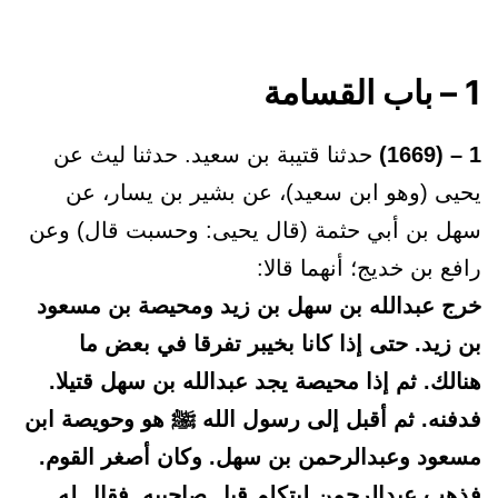
1 – باب القسامة
1 – (1669)
حدثنا قتيبة بن سعيد. حدثنا ليث عن
يحيى (وهو ابن سعيد)، عن بشير بن يسار، عن
سهل بن أبي حثمة (قال يحيى: وحسبت قال) وعن
رافع بن خديج؛ أنهما قالا:
خرج عبدالله بن سهل بن زيد ومحيصة بن مسعود
بن زيد. حتى إذا كانا بخيبر تفرقا في بعض ما
هنالك. ثم إذا محيصة يجد عبدالله بن سهل قتيلا.
فدفنه. ثم أقبل إلى رسول الله ﷺ هو وحويصة ابن
مسعود وعبدالرحمن بن سهل. وكان أصغر القوم.
فذهب عبدالرحمن ليتكلم قبل صاحبيه. فقال له