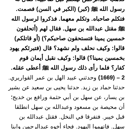
رسول الله ﷺ (كبر) (الكبر في السن) فصمت.
فتكلم صاحباه. وتكلم معهما. فذكروا لرسول الله
ﷺ مقتل عبدالله بن سهل. فقال لهم (أتحلفون
خمسين يمينا فتستحقون صاحبكم؟) (أو قاتلكم)
قالوا: وكيف نحلف ولم نشهد؟ قال (فتبرئكم يهود
بخمسين يمينا؟) قالوا: وكيف نقبل أيمان قوم
كفار؟ فلما رأى ذلك رسول الله ﷺ أعطى عقله.
2 – (1669)
وحدثني عبيد الهل بن عمر القواريري.
حدثنا حماد بن زيد. حدثنا يحيى بن سعيد عن بشير
بن يسار، عن سهل بن أبي حثمة ورافع بن خديج؛
أن محيصة بن مسعود وعبدالله بن سهل انطلقا
قبل خيبر. فتفرقا في النخل. فقتل عبدالله بن
سهل. فاتهموا اليهود. فجاء أخوه عبدالرحمن وابنا