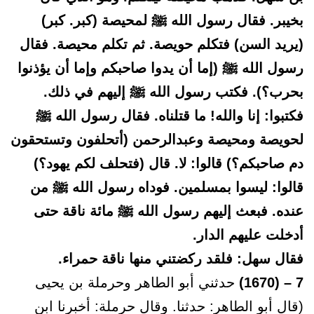
بخيبر. فقال رسول الله ﷺ لمحيصة (كبر. كبر)
(يريد السن) فتكلم حويصة. ثم تكلم محيصة. فقال
رسول الله ﷺ (إما أن يدوا صاحبكم وإما أن يؤذنوا
بحرب؟). فكتب رسول الله ﷺ إليهم في ذلك.
فكتبوا: إنا والله! ما قتلناه. فقال رسول الله ﷺ
لحويصة ومحيصة وعبدالرحمن (أتحلفون وتستحقون
دم صاحبكم؟) قالوا: لا. قال (فتحلف لكم يهود؟)
قالوا: ليسوا بمسلمين. فوداه رسول الله ﷺ من
عنده. فبعث إليهم رسول الله ﷺ مائة ناقة حتى
أدخلت عليهم الدار.
فقال سهل: فلقد ركضتني منها ناقة حمراء.
7 – (1670)
حدثني أبو الطاهر وحرملة بن يحيى
(قال أبو الطاهر: حدثنا. وقال حرملة: أخبرنا ابن