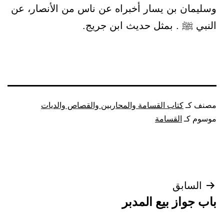
وسليمان بن يسار أخبراه عن ناس من الأنصار، عن
النبي ﷺ . بمثل حديث ابن جريج.
مصنف كـ
كتاب القسامة والمحاربين والقصاص والديات
موسوم كـ
القسامة
تصفّح
السابق
باب جواز بيع المدبر
المقالات