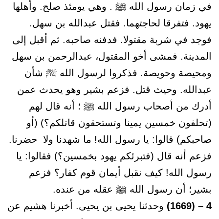
في زمان رسول الله ﷺ . وهي يومئذ صلح. وأهلها
يهود. فتفرقا لحاجتهما. فقتل عبدالله بن سهل.
فوجد في شربة مقتولا. فدفنه صاحبه. ثم أقبل إلى
المدينة. فمشى أخو المقتول، عبدالرحمن بن سهل
ومحيصة وحويصة. فذكروا لرسول الله ﷺ شأن
عبدالله. وحيث قتل. فزعم بشير وهو يحدث عمن
أدرك من أصحاب رسول الله ﷺ ؛ أنه قال لهم
(تحلفون خمسين يمينا وتستحقون قاتلكم؟) (أو
صاحبكم) قالوا: يا رسول الله! ما شهدنا ولا حضرنا.
فزعم أنه قال (فتبرئكم يهود بخمسين؟) فقالوا: يا
رسول الله! كيف نقبل أيمان قوم كفار؟ فزعم
بشير؛ أن رسول الله ﷺ عقله من عنده.
4 – (1669)
وحدثنا يحيى بن يحيى. أخبرنا هشيم عن