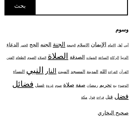
وسوم
الجنة
الإيمان
الجنه
الحج
الدعاء
الاسلام
أبي
الإمام
أهل
الجمعة
الخمر
الصلاة
الصدقة
الدنيا
الزكاة
الصوم
الفتن
الساعة
الطعام
الشهاده
الصلاه
النبي
النار
الله
النساء
المدينة
المسجد
الميت
القرآن
القراءة
فضائل
صلاة
تحريم
صفة
غسل
رمضان
غزوة
الوضوء
صوم
بيع
فضل
قتل
مكة
قول
قراءة
صحيح البخاري