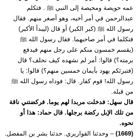
عمه حويصة ومحيصة إلى النبي ﷺ . فتكلم
عبدالرحمن في أمر أخيه، وهو أصغر منهم. فقال
رسول الله ﷺ (كبر الكبر) أو قال (ليبدأ الأكبر)
فتكلما في أمر صاحبهما. فقال رسول الله ﷺ
(يقسم خمسون منكم على رجل منهم فيدفع
برمته؟) قالوا: أمر لم نشهده كيف نحلف؟ قال
(فتبرئكم يهود بأيمان خمسين منهم؟) قالوا: يا
رسول الله! قوم كفار. قال: فوداه رسول الله ﷺ
من قبله.
قال سهل: فدخلت مربدا لهم يوما. فركضتني ناقة
من تلك الإبل ركضة برجلها. قال حماد: هذا أو
نحوه.
(1669)
– وحدثنا القواريري. حدثنا بشر بن المفضل.