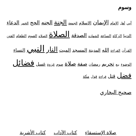
وسوم
الجنة
الإيمان
الجنه
الحج
الدعاء
الاسلام
أبي
الإمام
أهل
الجمعة
الخمر
الصلاة
الصدقة
الدنيا
الزكاة
الصوم
الفتن
الساعة
الطعام
الشهاده
الصلاه
النبي
النار
الله
النساء
المدينة
المسجد
الميت
القرآن
القراءة
فضائل
صلاة
تحريم
صفة
غسل
رمضان
غزوة
الوضوء
صوم
بيع
فضل
قتل
مكة
قول
قراءة
صحيح البخاري
صلاة الإستسقاء
كتاب الآداب
كتاب الأشربة