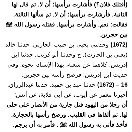
(أقتلك فلان؟) فأشارت برأسها؛ أن لا. ثم قال لها
الثانية. فأرشارت برأسها؛ أن لا. ثم سألها الثالثة.
فقالت: نعم. وأشارت برأسها. فقتله رسول الله ﷺ
بين حجرين.
(1672)
وحدثني يحيى بن حبيب الحارثي. حدثنا خالد
(يعني بن الحارث). ح وحدثنا أبو كريب. حدثنا ابن
إدريس. كلاهما عن شعبة، بهذا الإسناد، نحوه. وفي
حديث ابن إدريس: فرضخ رأسه بين حجرين.
16 – (1672)
حدثنا عبد بن حميد. حدثنا عبدالرزاق.
أخبرنا معمر عن أيوب، عن أبي قلابة، عن أنس؛
أن رجلا من اليهود قتل جارية من الأنصار على حلى
لها. ثم ألقاها في القليب. ورضخ رأسها بالحجارة.
فأخذ فأتى به رسول الله ﷺ . فأمر به أن يرجم.