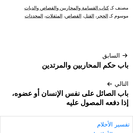
مصنف كـ
كتاب القسامة والمحاربين والقصاص والديات
موسوم كـ
الحجر
،
القتل
،
القصاص
،
المثقلات
،
المحددات
تصفّح
السابق
باب حكم المحاربين والمرتدين
المقالات
التالي
باب الصائل على نفس الإنسان أو عضوه،
إذا دفعه المصول عليه
تفسير الأحلام