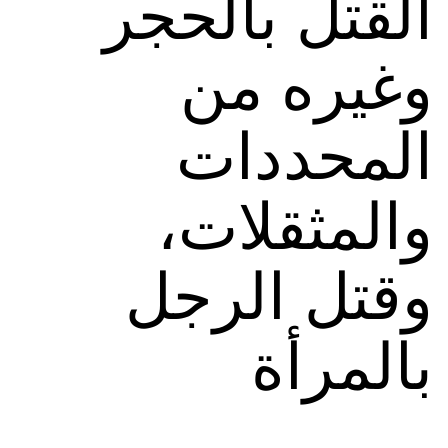
القتل بالحجر
وغيره من
المحددات
والمثقلات،
وقتل الرجل
بالمرأة