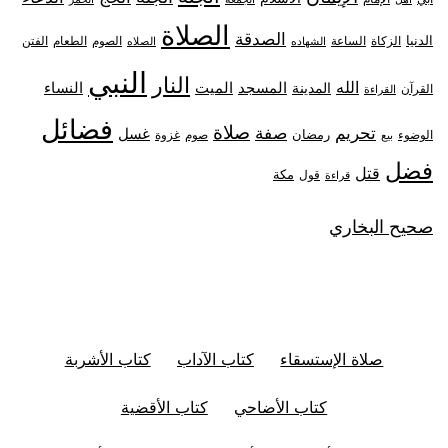
الصلاة
الصدقة
الدنيا
الزكاة
الصوم
الفتن
الساعة
الطعام
الشهاده
الصلاه
النبي
النار
الله
النساء
المدينة
المسجد
الميت
القرآن
القراءة
فضائل
صلاة
تحريم
صفة
غسل
رمضان
غزوة
الوضوء
صوم
بيع
فضل
قتل
مكة
قول
قراءة
صحيح البخاري
صلاة الإستسقاء
كتاب الآداب
كتاب الأشربة
كتاب الأضاحي
كتاب الأقضية