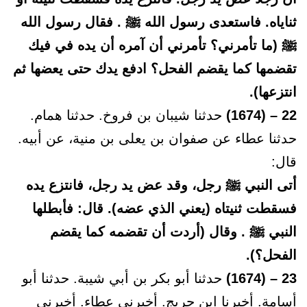
ثناياه. فاستعدى رسول الله ﷺ . فقال رسول الله
ﷺ (ما تأمرني؟ تأمرني أن آمره أن يده في فيك
تقضمها كما يقضم الفحل؟ ادفع يدك حتى يعضها ثم
انتزعها).
22 – (1674)
حدثنا شيبان بن فروخ. حدثنا همام.
حدثنا عطاء عن صفوان بن يعلى بن منية، عن أبيه.
قال:
أتى النبي ﷺ رجل، وقد عض يد رجل، فانتزع يده
فسقطت ثنيتاه (يعني الذي عضه). قال: فأبطلها
النبي ﷺ . وقال (أردت أن تقضمه كما يقضم
الفحل؟).
23 – (1674)
حدثنا أبو بكر بن أبي شيبة. حدثنا أبو
أسامة. أخبرنا ابن جريج. أخبرني عطاء. أخبرني