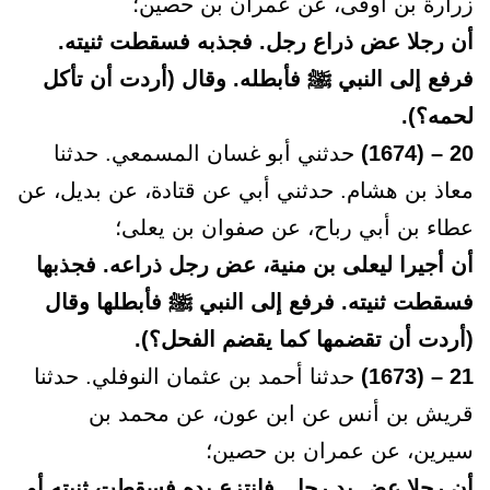
زرارة بن أوفى، عن عمران بن حصين؛
أن رجلا عض ذراع رجل. فجذبه فسقطت ثنيته.
فرفع إلى النبي ﷺ فأبطله. وقال (أردت أن تأكل
لحمه؟).
20 – (1674)
حدثني أبو غسان المسمعي. حدثنا
معاذ بن هشام. حدثني أبي عن قتادة، عن بديل، عن
عطاء بن أبي رباح، عن صفوان بن يعلى؛
أن أجيرا ليعلى بن منية، عض رجل ذراعه. فجذبها
فسقطت ثنيته. فرفع إلى النبي ﷺ فأبطلها وقال
(أردت أن تقضمها كما يقضم الفحل؟).
21 – (1673)
حدثنا أحمد بن عثمان النوفلي. حدثنا
قريش بن أنس عن ابن عون، عن محمد بن
سيرين، عن عمران بن حصين؛
أن رجلا عض يد رجل. فانتزع يده فسقطت ثنيته أو