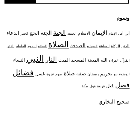
وسوم
الجنة
الإيمان
الجنه
الحج
الدعاء
الاسلام
أبي
الإمام
أهل
الجمعة
الخمر
الصلاة
الصدقة
الدنيا
الزكاة
الصوم
الفتن
الساعة
الطعام
الشهاده
الصلاه
النبي
النار
الله
النساء
المدينة
المسجد
الميت
القرآن
القراءة
فضائل
صلاة
تحريم
صفة
غسل
رمضان
غزوة
الوضوء
صوم
بيع
فضل
قتل
مكة
قول
قراءة
صحيح البخاري