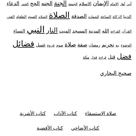
الجنة
الإيمان
الجنه
الحج
الدعاء
الاسلام
أبي
الإمام
أهل
الجمعة
الخمر
الصلاة
الصدقة
الدنيا
الزكاة
الصوم
الفتن
الساعة
الطعام
الشهاده
الصلاه
النبي
النار
الله
النساء
المدينة
المسجد
الميت
القرآن
القراءة
فضائل
صلاة
تحريم
صفة
غسل
رمضان
غزوة
الوضوء
صوم
بيع
فضل
قتل
مكة
قول
قراءة
صحيح البخاري
صلاة الإستسقاء
كتاب الآداب
كتاب الأشربة
كتاب الأضاحي
كتاب الأقضية