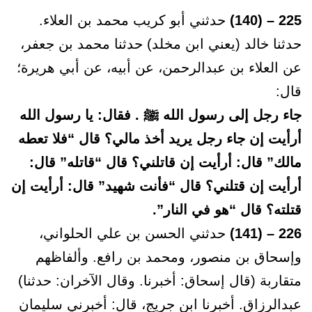
225 – (140)
حدثني أبو كريب محمد بن العلاء.
حدثنا خالد (يعني ابن مخلد) حدثنا محمد بن جعفر،
عن العلاء بن عبدالرحمن، عن أبيه، عن أبي هريرة؛
قال:
جاء رجل إلى رسول الله ﷺ . فقال: يا رسول الله
أرأيت إن جاء رجل يريد أخذ مالي؟ قال “فلا تعطه
مالك” قال: أرأيت إن قاتلني؟ قال “قاتله” قال:
أرأيت إن قتلني؟ قال “فأنت شهيد” قال: أرأيت إن
قتلته؟ قال “هو في النار”.
226 – (141)
حدثني الحسن بن علي الحلواني،
وإسحاق بن منصور، ومحمد بن رافع. وألفاظهم
متقاربة (قال إسحاق: أخبرنا. وقال الآخران: حدثنا)
عبدالرزاق. أخبرنا ابن جريج، قال: أخبرني سليمان