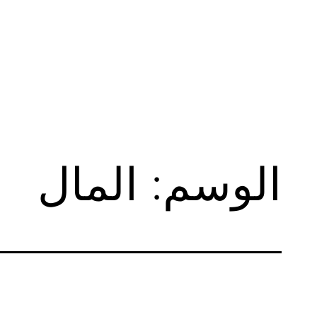
لتخطي
لى
لمحتوى
الوسم:
المال