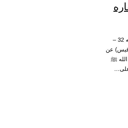
اره
10 – باب تحريم ظلم المسلم وخذله واحتقاره ودمه وعرضه وماله 32 –
ن قيس) عن
الله ﷺ
 على…