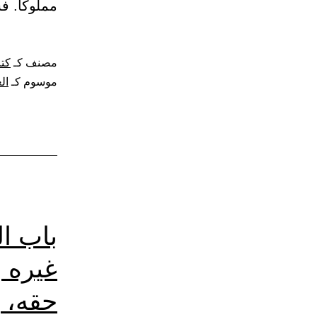
مملوكا. ف
مصنف كـ
كتا
موسوم كـ
ال
باب ا
غيره 
حقه، و