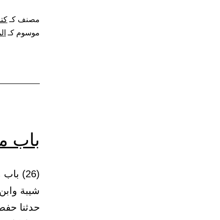
مصنف كـ
كت
موسوم كـ
ال
باب ما
شيبة وابن
حدثنا حفص