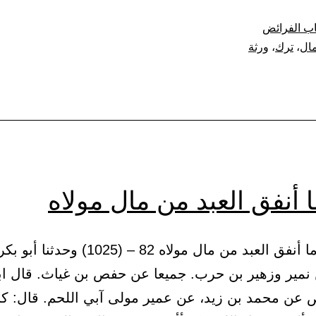
ترك
اب الفرائض
مالا
مال
،
ترك
،
ورثة
فلورثته
 أنفق العبد من مال مولاه
(26) باب ما أنفق العبد من مال مولاه 82 – (1025
 نمير وزهير بن حرب. جميعا عن حفص بن غياث. قال اب
 عن محمد بن زيد، عن عمير مولى آبي اللحم. قال: ك