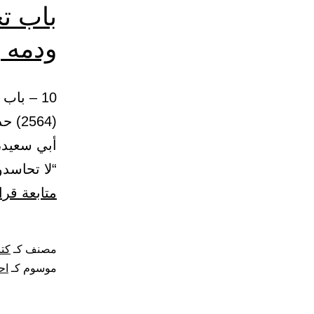
باب ت
ودمه 
(564
أبي سعيد،
“لا تحاسدو
متابعة قرا
مصنف كـ
كتا
موسوم كـ
اح