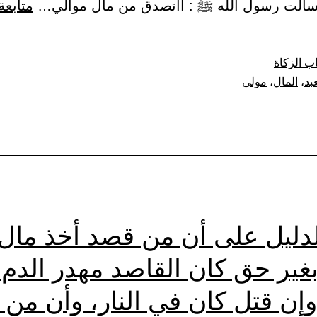
سألت رسول الله ﷺ : أأتصدق من مال موالي…
متابعة
ب الزكاة
عبد
،
المال
،
مولى
لدليل على أن من قصد أخذ مال
بغير حق كان القاصد مهدر الدم
إن قتل كان في النار، وأن من 