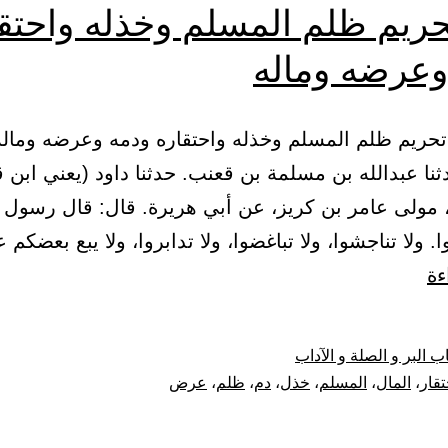
حريم ظلم المسلم وخذله واحتق
وعرضه وماله
2) حدثنا عبدالله بن مسلمة بن قعنب. حدثنا داود (يعني اب
 مولى عامر بن كريز، عن أبي هريرة. قال: قال رسول 
ا. ولا تناجشوا، ولا تباغضوا، ولا تدابروا، ولا يبع بعضكم
باب
ءة
تحريم
ظلم
ب البر و الصلة و الآداب
المسلم
تقار
،
المال
،
المسلم
،
خذل
،
دم
،
ظلم
،
عرض
وخذله
واحتقاره