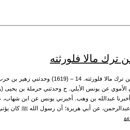
المال
 ترك مالا فلورثته
4 – باب من ترك مالا فلورثته. 14 – (1619) وحدثني زه
 الأموي عن يونس الأيلي. ح وحدثني حرملة بن يحيى (و
 أخبرنا عبدالله بن وهب. أخبرني يونس عن ابن شهاب، 
بدالرحمن، عن أبي هريرة؛ أن رسول الله ﷺ كان يؤت
باب
ءة
من