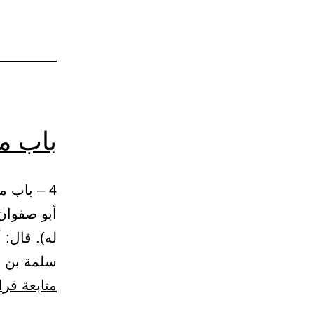
باب من
أبو صفوان
له). قال:
سلمة بن ع
متابعة قرا