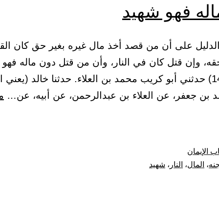
اله فهو شهيد
اب الدليل على أن من قصد أخذ مال غيره بغير حق كان ال
قه، وإن قتل كان في النار، وأن من قتل دون ماله فهو 
225 – (140) حدثني أبو كريب محمد بن العلاء. حدثنا خالد (يعني
د بن جعفر، عن العلاء بن عبدالرحمن، عن أبيه، عن…
م
ل
ب الإيمان
جنه
،
المال
،
النار
،
شهيد