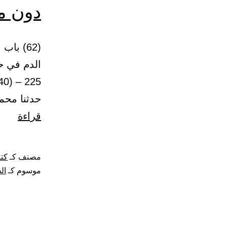
دون م
(62) ب
الدم في ح
حدثنا محم
باب
قراءة
الدلي
على
مصنف كـ
كتا
أن
موسوم كـ
ال
من
قصد
أخذ