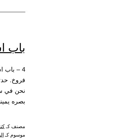
باب ا
فروخ. حدث
نحن في سف
بصره يمين
مصنف كـ
كتا
موسوم كـ
ال