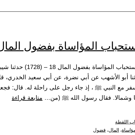
ودمه
وعرضه
وماله
ستحباب المؤاساة بفضول المال
4 – باب استحباب المؤاساة بفضول المال 18 –
نا أبو الأشهب عن أبي نضرة، عن أبي سعيد الخدري، قال
ر مع النبي ﷺ ، إذ جاء رجل على راحلة له. قال: فج
باب
ا وشمالا. فقال رسول الله ﷺ (من…
متابعة قراءة
استح
المؤا
ب اللقطة
بفضو
مؤاساة
،
المال
،
فضول