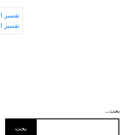
مال
تفسير ال
غيره
تفسير ال
بغير
حق
كان
القا
مهدر
الدم
في
حقه،
وإن
بحث…
قتل
كان