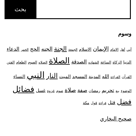
وسوم
الجنة
الإيمان
الجنه
الحج
الدعاء
الاسلام
أبي
الإمام
أهل
الجمعة
الخمر
الصلاة
الصدقة
الدنيا
الزكاة
الصوم
الفتن
الساعة
الطعام
الشهاده
الصلاه
النبي
النار
الله
النساء
المدينة
المسجد
الميت
القرآن
القراءة
فضائل
صلاة
تحريم
صفة
غسل
رمضان
غزوة
الوضوء
صوم
بيع
فضل
قتل
مكة
قول
قراءة
صحيح البخاري