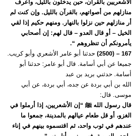
الأشعريين بالقرآن، حين يدخلون بالليل، وأعرف
منازلهم من أصواتهم، بالقرآن بالليل. وإن كنت لم
أر منازلهم حين نزلوا بالنهار. ومنهم حكيم إذا لقي
الخيل – أو قال العدو – قال لهم: إن أصحابي
يأمرونكم أن تنظروهم “.
167 – (2500)
حدثنا أبو عامر الأشعري وأبو كريب.
جميعا عن أبي أسامة. قال أبو عامر: حدثنا أبو
أسامة. حدثني بريد بن عبد
الله بن أبي بردة عن جده، أبي بردة، عن أبي
موسى. قال:
قال رسول الله ﷺ “إن الأشعريين، إذا أرملوا في
الغزو، أو قل طعام عيالهم بالمدينة، جمعوا ما
عندهم في ثوب واحد، ثم اقتسموه بينهم في إناء