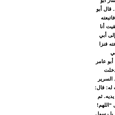
ار أبو
 قال أبو
اتبعته
يت أنا
إلى أبي
ه فنزا
ني
أبو عامر
دخلت
 السرير
له: قال:
ديه. ثم
 “اللهم!
 يا رسول