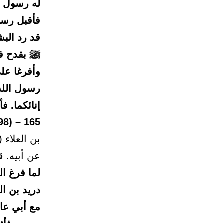
له رسول ا
فأقبل رسو
قد رد البش
ﷺ بقدح في
وأفرغا على
رسول الله 
إنائكما. فأ
165 – (2498)
بن العلاء 
عن أبيه. ق
لما فرغ ا
دريد بن ال
مع أبي عا