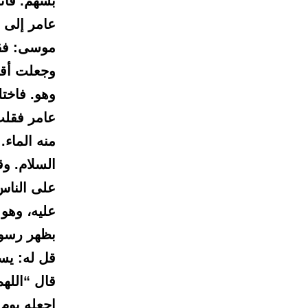
بسهم. فأثب
عامر إلى أ
موسى: فقص
وجعلت أقول
وهو. فاختل
عامر فقلت:
منه الماء.
السلام. وق
على الناس
عليه، وهو
بظهر رسول 
قل له: يست
قال “اللهم
اجعله يوم