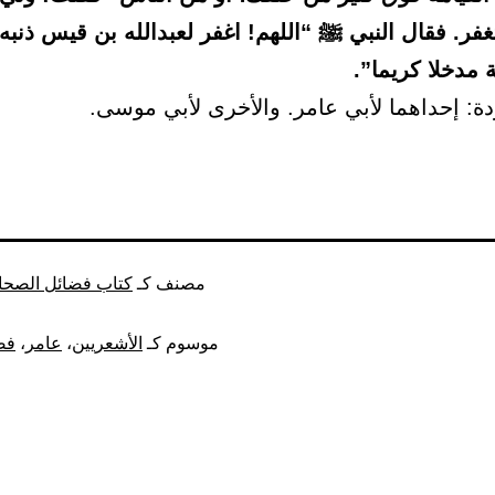
غفر. فقال النبي ﷺ “اللهم! اغفر لعبدالله بن قيس ذنبه.
ة مدخلا كريما”.
دة: إحداهما لأبي عامر. والأخرى لأبي موسى.
مصنف كـ
كتاب فضائل الصحاب
موسوم كـ
الأشعريين
،
عامر
،
فض