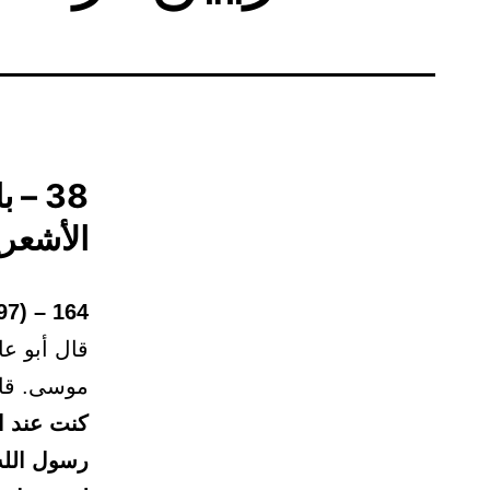
38 –
الأشعري
164 – (2497)
قال أبو عا
موسى. قا
كنت عند ال
رسول الله