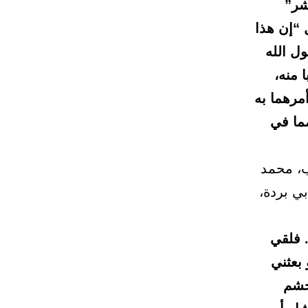
شر”
 “إن هذا
ول الله
 منه،
مرهما به
مما في
ب، محمد
بي بردة،
 فلقي
 بعثني
جشم