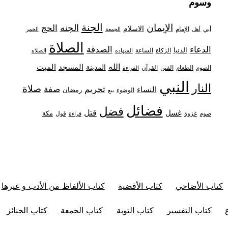
وسوم
الجنة
الإيمان
الجنه
الحج
الاسلام
أبي
الإمام
أهل
الجمعة
الخمر
الصلاة
الدعاء
الصدقة
الدنيا
الزكاة
الساعة
الشهاده
الصلاه
الله
المدينة
المسجد
الميت
الصوم
الفتن
القرآن
الطعام
القراءة
النبي
النار
صلاة
تحريم
صفة
النساء
رمضان
الوضوء
بيع
فضائل
فضل
قتل
غسل
مكة
غزوة
قول
صوم
قراءة
كتاب الأضاحي
كتاب الأقضية
كتاب الألفاظ من الأدب و غيرها
كتاب التفسير
كتاب التوبة
كتاب الجمعة
كتاب الجنائز