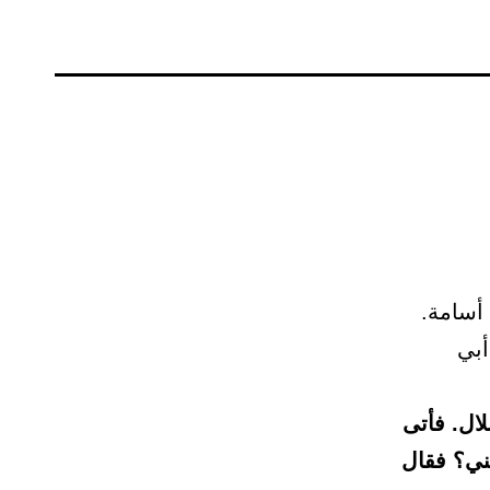
أسامة.
أبي
لال. فأتى
ني؟ فقال