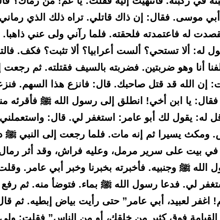
ته في ركبته. فانتهيت إليه فقلت: يا عم! من رماك؟ فأش
بي موسى. فقال: إن ذاك قاتلي. تراه ذلك الذي رماني.
دت له فاعتمدته فلحقته. فلما رآني ولى عني ذاهبا. ف
 له: ألا تستحي؟ ألست أعرابيا؟ ألا تثبت؟ فكف. فالتق
فنا أنا وهو ضربتين. فضربته بالسيف فقتلته. ثم رجعت 
 إن الله قد قتل صاحبك. قال: فانزع هذا السهم. فنزعت
 فقال: يا ابن أخي! انطلق إلى رسول الله ﷺ فأقرئه م
ل له: يقول لك أبو عامر: استغفر لي. قال: واستعملني 
. ومكث يسيرا ثم إنه مات. فلما رجعت إلى النبي ﷺ 
 في بيت على سرير مرمل، وعليه فراش، وقد أثر رمال
الله ﷺ وجنبيه. فأخبرته بخبرنا وخبر أبي عامر. وقلت 
غفر لي. فدعا رسول الله ﷺ بماء. فتوضأ منه. ثم رفع ي
! اغفر لعبيد، أبي عامر” حتى رأيت بياض إبطيه. ثم قال
 القيامة فوق كثير من خلقك، أو من الناس” فقلت: ولي