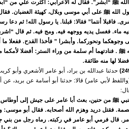
لله ﷺ “أبشر”. فقال له الأعرابي: أكثرت علي من “أب
ل الله ﷺ على أبي موسى وبلال، كهيئة الغضبان. فقال
رى. فاقبلا أنتما” فقالا: قبلنا. يا رسول الله! ثم دعا رس
ه ماء. فغسل يديه ووجهه فيه. ومج فيه. ثم قال “اشربا
 وجوهكما ونحوركما. وأبشرا ” فأخذا القدح. ففعلا ما أ
ﷺ . فنادتهما أم سلمة من وراء الستر: أفضلا لأمكما 
فضلا لها منه طائفة.
حدثنا عبدالله بن براد، أبو عامر الأشعري وأبو كري
(واللفظ لأبي عامر) قالا: حدثنا أبو أسامة عن بريد، عن أ
ال:
لنبي ﷺ من حنين، بعث أبا عامر على جيش إلى أوطاس.
صمة. فقتل دريد وهزم الله أصحابه. فقال أبو موسى: و
مر. قال فرمي أبو عامر في ركبته. رماه رجل من بني 