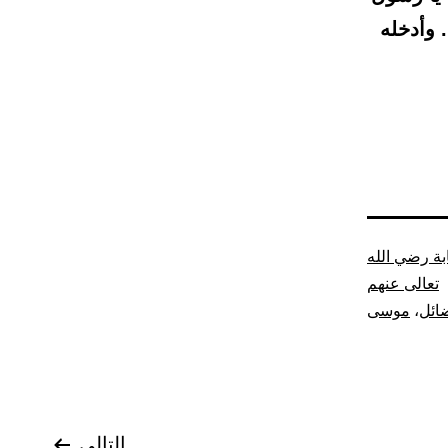
 وأدخله
ة رضي الله
تعالى عنهم
ائل
،
موسى
التالي