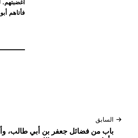
أغضبتهم. 
فأتاهم أبو 
تصفّح
السابق
باب من فضائل جعفر بن أبي طالب، و
المقالات