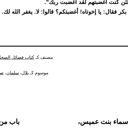
لئن كنت أغضبتهم لقد أغضبت ربك”.
بكر فقال: يا إخوتاه! أغضبتكم؟ قالوا: لا. يغفر الله لك. 
مصنف كـ
كتاب فضائل الصحاب
موسوم كـ
بلال
،
سلمان
،
صه
أسماء بنت عميس،
باب من 