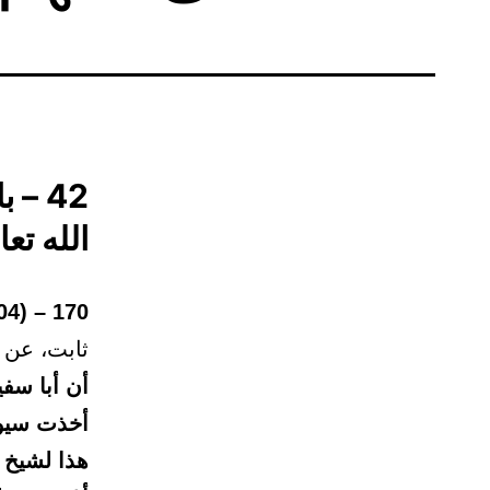
42 –
الله تع
170 – (2504)
ثابت، عن 
أن أبا سفي
أخذت سيوف
هذا لشيخ 