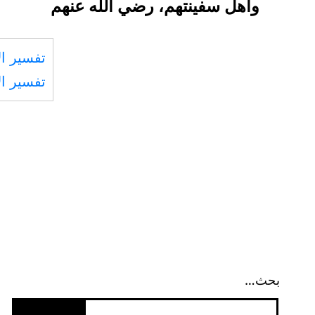
وأهل سفينتهم، رضي الله عنهم
تفسير ال
تفسير ال
بحث…