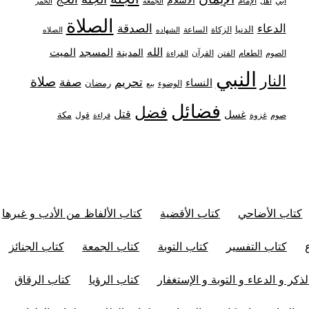
أبي
الإمام
أهل
الجمعة
الخمر
الصلاة
الدعاء
الصدقة
الدنيا
الزكاة
الساعة
الشهاده
الصلاه
الله
المدينة
المسجد
الميت
الصوم
الفتن
القرآن
الطعام
القراءة
النبي
النار
صلاة
تحريم
صفة
النساء
رمضان
الوضوء
بيع
فضائل
فضل
قتل
غسل
مكة
غزوة
قول
صوم
قراءة
كتاب الأضاحي
كتاب الأقضية
كتاب الألفاظ من الأدب و غيرها
كتاب التفسير
كتاب التوبة
كتاب الجمعة
كتاب الجنائز
ذكر و الدعاء و التوبة و الإستغفار
كتاب الرؤيا
كتاب الرقاق