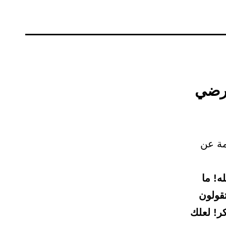
 رضي
مة عن
ه! ما
قولون
ر! لعلك