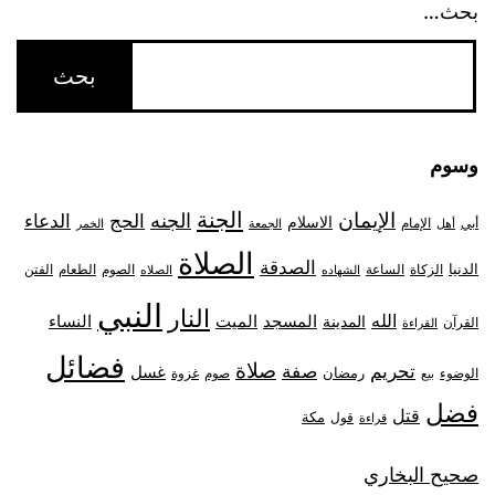
بحث…
وسوم
الجنة
الإيمان
الجنه
الحج
الدعاء
الاسلام
أبي
الإمام
أهل
الجمعة
الخمر
الصلاة
الصدقة
الدنيا
الزكاة
الصوم
الفتن
الساعة
الطعام
الشهاده
الصلاه
النبي
النار
الله
النساء
المدينة
المسجد
الميت
القرآن
القراءة
فضائل
صلاة
تحريم
صفة
غسل
رمضان
غزوة
الوضوء
صوم
بيع
فضل
قتل
مكة
قول
قراءة
صحيح البخاري