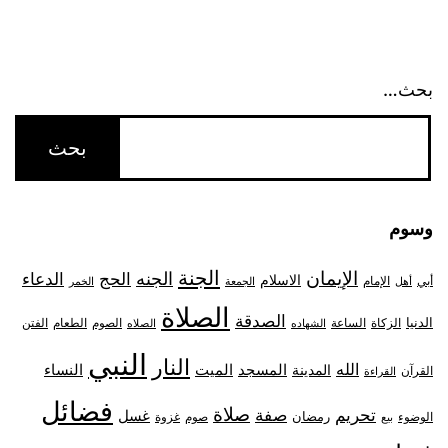
بحث…
وسوم
الجنة
الإيمان
الجنه
الحج
الدعاء
الاسلام
أبي
الإمام
أهل
الجمعة
الخمر
الصلاة
الصدقة
الدنيا
الزكاة
الصوم
الفتن
الساعة
الطعام
الشهاده
الصلاه
النبي
النار
الله
النساء
المدينة
المسجد
الميت
القرآن
القراءة
فضائل
صلاة
تحريم
صفة
غسل
رمضان
غزوة
الوضوء
صوم
بيع