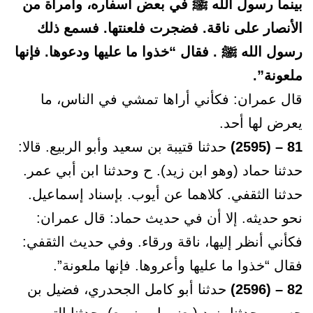
بينما رسول الله ﷺ في بعض أسفاره، وامرأة من
الأنصار على ناقة. فضجرت فلعنتها. فسمع ذلك
رسول الله ﷺ . فقال “خذوا ما عليها ودعوها. فإنها
ملعونة”.
قال عمران: فكأني أراها تمشي في الناس، ما
يعرض لها أحد.
81 – (2595)
حدثنا قتيبة بن سعيد وأبو الربيع. قالا:
حدثنا حماد (وهو ابن زيد). ح وحدثنا ابن أبي عمر.
حدثنا الثقفي. كلاهما عن أيوب. بإسناد إسماعيل.
نحو حديثه. إلا أن في حديث حماد: قال عمران:
فكأني أنظر إليها، ناقة ورقاء. وفي حديث الثقفي:
فقال “خذوا ما عليها وأعروها. فإنها ملعونة”.
82 – (2596)
حدثنا أبو كامل الجحدري، فضيل بن