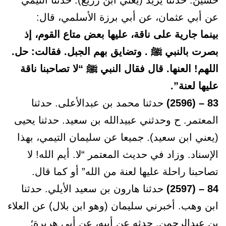
حسين. حدثنا يزيد (يعني ابن زريع). حدثنا التيمي
عن أبي عثمان، عن أبي برزة الأسلمي، قال:
بينما جارية على ناقة، عليها بعض متاع القوم، إذ
بصرت بالنبي ﷺ . وتضايق بهم الجبل. فقالت: حل.
اللهم! العنها. قال فقال النبي ﷺ “لا تصاحبنا ناقة
عليها لعنة”.
83 – (2596)
حدثنا محمد بن عبدالأعلى. حدثنا
المعتمر. ح وحدثني عبيدالله بن سعيد. حدثنا يحيى
(يعني ابن سعيد). جميعا عن سليمان التيمي، بهذا
الإسناد. وزاد في حديث المعتمر “لا. أيم الله! لا
تصاحبنا راحلة عليها لعنة من الله” أو كما قال.
84 – (2597)
حدثنا هارون بن سعيد الأيلي. حدثنا
ابن وهب. أخبرني سليمان (وهو ابن بلال) عن العلاء
بن عبدالرحمن. حدثه عن أبيه، عن أبي هريرة؛