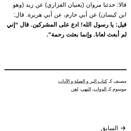
قالا: حدثنا مروان (يعنيان الفزاري) عن زيد (وهو
ابن كيسان) عن أبي حازم، عن أبي هريرة. قال:
قيل: يا رسول الله! ادع على المشركين. قال “إني
لم أبعث لعانا. وإنما بعثت رحمة”.
مصنف كـ
كتاب البر و الصلة و الآداب
موسوم كـ
الدواب
،
النهي
،
لعن
تصفّح
السابق