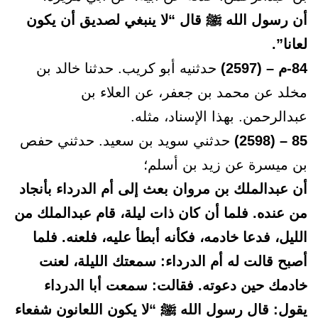
أن رسول الله ﷺ قال “لا ينبغي لصديق أن يكون
لعانا”.
84-م – (2597)
حدثنيه أبو كريب. حدثنا خالد بن
مخلد عن محمد بن جعفر، عن العلاء بن
عبدالرحمن. بهذا الإسناد، مثله.
85 – (2598)
حدثني سويد بن سعيد. حدثني حفص
بن ميسرة عن زيد بن أسلم؛
أن عبدالملك بن مروان بعث إلى أم الدرداء بأنجاد
من عنده. فلما أن كان ذات ليلة، قام عبدالملك من
الليل، فدعا خادمه، فكأنه أبطأ عليه، فلعنه. فلما
أصبح قالت له أم الدرداء: سمعتك الليلة، لعنت
خادمك حين دعوته. فقالت: سمعت أبا الدرداء
يقول: قال رسول الله ﷺ “لا يكون اللعانون شفعاء