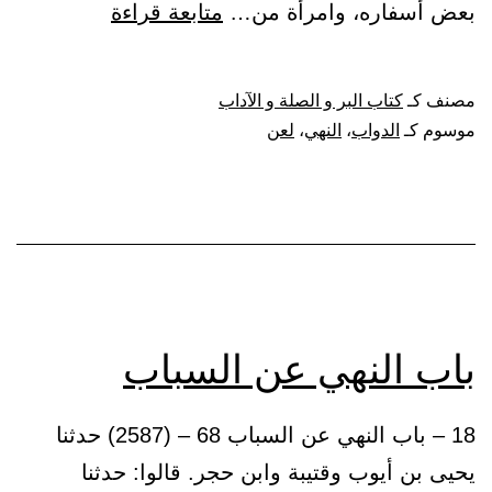
باب
بعض أسفاره، وامرأة من…
متابعة قراءة
النهي
عن
مصنف كـ
كتاب البر و الصلة و الآداب
لعن
موسوم كـ
الدواب
،
النهي
،
لعن
الدواب
وغيرها
باب النهي عن السباب
18 – باب النهي عن السباب 68 – (2587) حدثنا
يحيى بن أيوب وقتيبة وابن حجر. قالوا: حدثنا