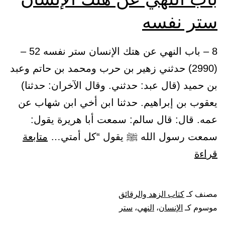
ستر نفسه
8 – باب النهي عن هتك الإنسان ستر نفسه 52 –
(2990) حدثني زهير بن حرب ومحمد بن حاتم وعبد
بن حميد (قال عبد: حدثني. وقال الآخران: حدثنا)
يعقوب بن إبراهيم. حدثنا ابن أخي ابن شهاب عن
عمه. قال: قال سالم: سمعت أبا هريرة يقول:
سمعت رسول الله ﷺ يقول “كل أمتي…
متابعة
باب
قراءة
النهي
عن
مصنف كـ
كتاب الزهد والرقائق
هتك
موسوم كـ
الإنسان
،
النهي
،
ستر
الإنسان