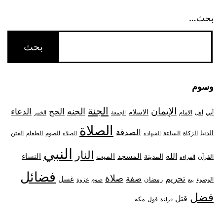
بحث…
وسوم
الجنة
الإيمان
الجنه
الحج
الدعاء
الاسلام
أبي
الإمام
أهل
الجمعة
الخمر
الصلاة
الصدقة
الدنيا
الزكاة
الصوم
الفتن
الساعة
الطعام
الشهاده
الصلاه
النبي
النار
الله
النساء
المدينة
المسجد
الميت
القرآن
القراءة
فضائل
صلاة
تحريم
صفة
غسل
رمضان
غزوة
الوضوء
صوم
بيع
فضل
قتل
مكة
قول
قراءة