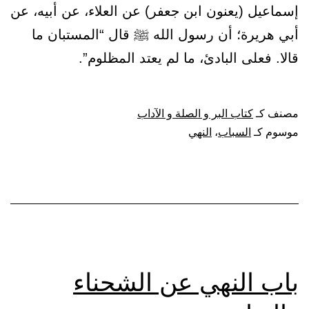
إسماعيل (يعنون ابن جعفر) عن العلاء، عن أبيه، عن
أبي هريرة؛ أن رسول الله ﷺ قال “المستبان ما
قالا. فعلى البادئ، ما لم يعتد المظلوم”.
مصنف كـ
كتاب البر و الصلة و الآداب
موسوم كـ
السباب
،
النهي
باب النهي عن الشحناء