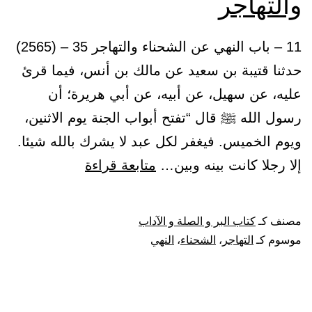
والتهاجر
11 – باب النهي عن الشحناء والتهاجر 35 – (2565)
حدثنا قتيبة بن سعيد عن مالك بن أنس، فيما قرئ
عليه، عن سهيل، عن أبيه، عن أبي هريرة؛ أن
رسول الله ﷺ قال “تفتح أبواب الجنة يوم الاثنين،
ويوم الخميس. فيغفر لكل عبد لا يشرك بالله شيئا.
باب
إلا رجلا كانت بينه وبين…
متابعة قراءة
النهي
عن
مصنف كـ
كتاب البر و الصلة و الآداب
الشحناء
موسوم كـ
التهاجر
،
الشحناء
،
النهي
والتهاجر