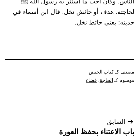
الناس. وكان أحب ما استتر به رسول الله ﷺ
لحاجته، هدف أو حائش نخل. قال ابن أسماء في
حديثه: يعني حائط نخل.
مصنف كـ
كتاب الحيض
موسوم كـ
الحاجة
،
قضاء
تصفّح
السابق
باب الاعتناء بحفظ العورة
المقالات