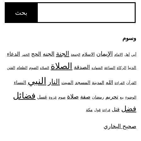
وسوم
الجنة
الإيمان
الجنه
الحج
الدعاء
الاسلام
أبي
الإمام
أهل
الجمعة
الخمر
الصلاة
الصدقة
الدنيا
الزكاة
الصوم
الفتن
الساعة
الطعام
الشهاده
الصلاه
النبي
النار
الله
النساء
المدينة
المسجد
الميت
القرآن
القراءة
فضائل
صلاة
تحريم
صفة
غسل
رمضان
غزوة
الوضوء
صوم
بيع
فضل
قتل
مكة
قول
قراءة
صحيح البخاري