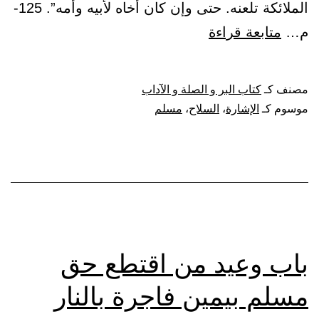
الملائكة تلعنه. حتى وإن كان أخاه لأبيه وأمه”. 125-
باب
م…
متابعة قراءة
النهي
عن
مصنف كـ
كتاب البر و الصلة و الآداب
الإشارة
موسوم كـ
الإشارة
،
السلاح
،
مسلم
بالسلاح
إلى
مسلم
باب وعيد من اقتطع حق
مسلم بيمين فاجرة بالنار