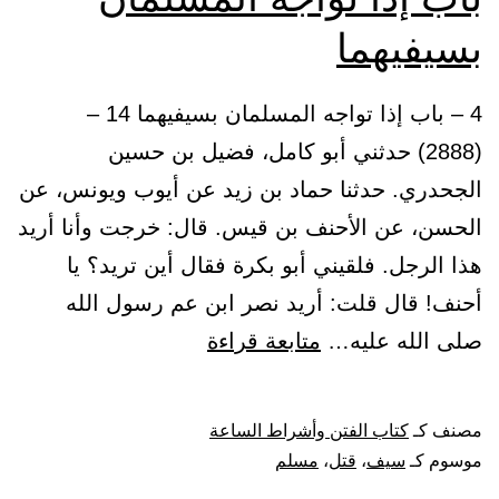
بسيفيهما
4 – باب إذا تواجه المسلمان بسيفيهما 14 –
(2888) حدثني أبو كامل، فضيل بن حسين
الجحدري. حدثنا حماد بن زيد عن أيوب ويونس، عن
الحسن، عن الأحنف بن قيس. قال: خرجت وأنا أريد
هذا الرجل. فلقيني أبو بكرة فقال أين تريد؟ يا
أحنف! قال قلت: أريد نصر ابن عم رسول الله
باب
صلى الله عليه…
متابعة قراءة
إذا
تواجه
مصنف كـ
كتاب الفتن وأشراط الساعة
المسلمان
موسوم كـ
سيف
،
قتل
،
مسلم
بسيفيهما