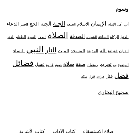
وسوم
الجنة
الإيمان
الجنه
الحج
الدعاء
الاسلام
أبي
الإمام
أهل
الجمعة
الخمر
الصلاة
الصدقة
الدنيا
الزكاة
الصوم
الفتن
الساعة
الطعام
الشهاده
الصلاه
النبي
النار
الله
النساء
المدينة
المسجد
الميت
القرآن
القراءة
فضائل
صلاة
تحريم
صفة
غسل
رمضان
غزوة
الوضوء
صوم
بيع
فضل
قتل
مكة
قول
قراءة
صحيح البخاري
صلاة الإستسقاء
كتاب الآداب
كتاب الأشربة