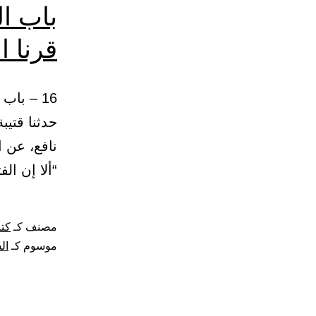
باب ا
قرنا 
حدثنا قتيب
نافع، عن 
“ألا إن ال
مصنف كـ
كتا
موسوم كـ
ال