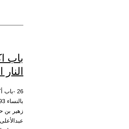
تموج
كموج
البحر
باب اك
النار 
26 -باب 
زهير بن ح
عبدالأعلى.