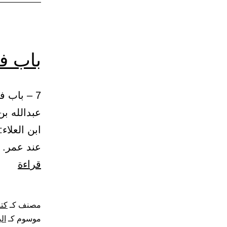
باب في
عبدالله بن
ابن العلاء
عند عمر. 
باب
قراءة
في
الفتن
مصنف كـ
كتا
التي
موسوم كـ
ال