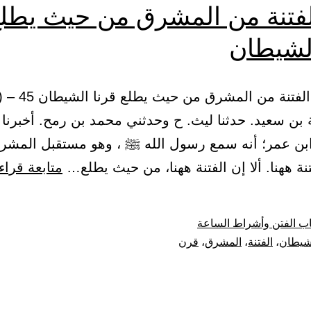
لفتنة من المشرق من حيث يطل
الشيطان
ة بن سعيد. حدثنا ليث. ح وحدثني محمد بن رمح. أخبرنا
ابن عمر؛ أنه سمع رسول الله ﷺ ، وهو مستقبل المشر
فتنة ههنا. ألا إن الفتنة ههنا، من حيث يطلع…
متابعة قراء
ب الفتن وأشراط الساعة
شيطان
،
الفتنة
،
المشرق
،
قرن