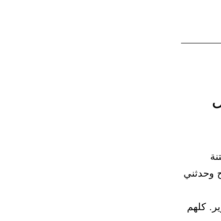
ل
نة
ة. ح وحدثني
ير. كلهم