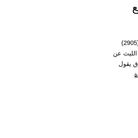
ع
16 – باب الفتنة من المشرق من حيث يطلع قرنا الشيطان 45 – (2905)
 الليث عن
ق يقول
باب
ة
الفتنة
من
المشرق
من
حيث
يطلع