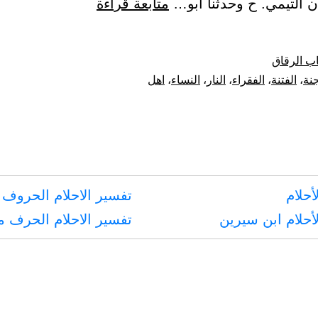
باب
 التيمي. ح وحدثنا أبو…
متابعة قراءة
اكثر
اهل
ب الرقاق
الجنة
جنة
،
الفتنة
،
الفقراء
،
النار
،
النساء
،
اهل
الفقراء
و
أكثر
اهل
أحلام
تفسير الاحلام الحروف 
النار
أحلام ابن سيرين
تفسير الاحلام الحرف 
النساء
و
بيان
الفتنة
بالنساء