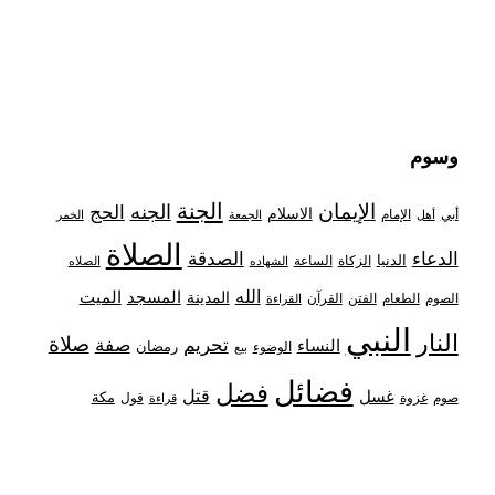
وسوم
الجنة
الإيمان
الجنه
الحج
الاسلام
أبي
الإمام
أهل
الجمعة
الخمر
الصلاة
الدعاء
الصدقة
الدنيا
الزكاة
الساعة
الشهاده
الصلاه
الله
المدينة
المسجد
الميت
الصوم
الفتن
القرآن
الطعام
القراءة
النبي
النار
صلاة
تحريم
صفة
النساء
رمضان
الوضوء
بيع
فضائل
فضل
قتل
غسل
مكة
غزوة
قول
صوم
قراءة