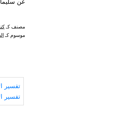
عن سليمان
مصنف كـ
كتا
موسوم كـ
ال
تفسير ال
تفسير ال