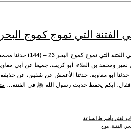
 الفتنة التي تموج كموج البحر
7 – باب في الفتنة التي تموج كموج البحر 26 – (144
 نمير ومحمد بن العلاء، أبو كريب. جميعا عن أبي معاوي
: حدثنا أبو معاوية. حدثنا الأعمش عن شقيق، عن حذيفة. 
فقال: أيكم يحفظ حديث رسول الله ﷺ في الفتنة…
متا
ة
ب الفتن وأشراط الساعة
بحر
،
الفتنة
،
موج