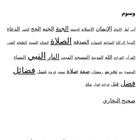
وسوم
الجنة
الإيمان
الجنه
الحج
الدعاء
الاسلام
أبي
الإمام
أهل
الجمعة
الخمر
الصلاة
الصدقة
الدنيا
الزكاة
الصوم
الفتن
الساعة
الطعام
الشهاده
الصلاه
النبي
النار
الله
النساء
المدينة
المسجد
الميت
القرآن
القراءة
فضائل
صلاة
تحريم
صفة
غسل
رمضان
غزوة
الوضوء
صوم
بيع
فضل
قتل
مكة
قول
قراءة
صحيح البخاري