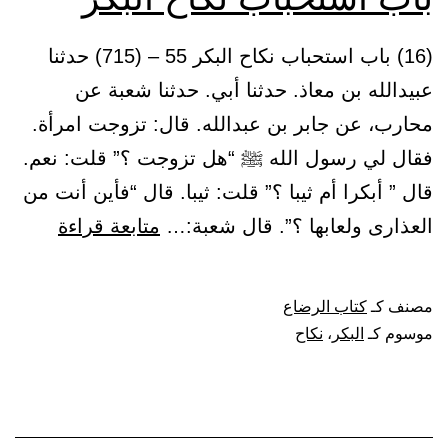
(16) باب استحباب نكاح البكر 55 – (715) حدثنا
عبيدالله بن معاذ. حدثنا أبي. حدثنا شعبة عن
محارب، عن جابر بن عبدالله. قال: تزوجت امرأة.
فقال لي رسول الله ﷺ “هل تزوجت ؟” قلت: نعم.
قال ” أبكرا أم ثيبا ؟” قلت: ثيبا. قال “فأين أنت من
باب
العذارى ولعابها ؟”. قال شعبة:…
متابعة قراءة
استحبا
نكاح
مصنف كـ
كتاب الرضاع
البكر
موسوم كـ
البكر
،
نكاح