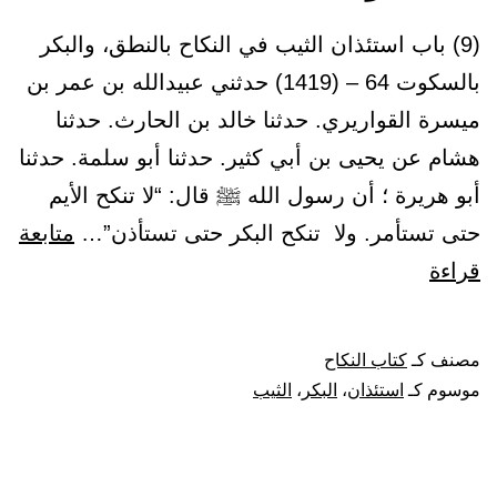
(9) باب استئذان الثيب في النكاح بالنطق، والبكر
بالسكوت 64 – (1419) حدثني عبيدالله بن عمر بن
ميسرة القواريري. حدثنا خالد بن الحارث. حدثنا
هشام عن يحيى بن أبي كثير. حدثنا أبو سلمة. حدثنا
أبو هريرة ؛ أن رسول الله ﷺ قال: “لا تنكح الأيم
حتى تستأمر. ولا تنكح البكر حتى تستأذن”…
متابعة
باب
قراءة
استئذان
الثيب
مصنف كـ
كتاب النكاح
في
موسوم كـ
استئذان
،
البكر
،
الثيب
النكاح
بالنطق،
والبكر