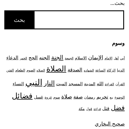
بحث…
وسوم
الجنة
الإيمان
الجنه
الحج
الدعاء
الاسلام
أبي
الإمام
أهل
الجمعة
الخمر
الصلاة
الصدقة
الدنيا
الزكاة
الصوم
الفتن
الساعة
الطعام
الشهاده
الصلاه
النبي
النار
الله
النساء
المدينة
المسجد
الميت
القرآن
القراءة
فضائل
صلاة
تحريم
صفة
غسل
رمضان
غزوة
الوضوء
صوم
بيع
فضل
قتل
مكة
قول
قراءة
صحيح البخاري