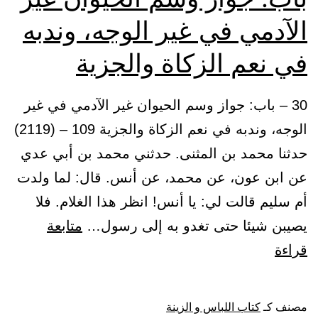
الآدمي في غير الوجه، وندبه
في نعم الزكاة والجزية
30 – باب: جواز وسم الحيوان غير الآدمي في غير
الوجه، وندبه في نعم الزكاة والجزية 109 – (2119)
حدثنا محمد بن المثنى. حدثني محمد بن أبي عدي
عن ابن عون، عن محمد، عن أنس. قال: لما ولدت
أم سليم قالت لي: يا أنس! انظر هذا الغلام. فلا
يصيبن شيئا حتى تغدو به إلى رسول…
متابعة
باب:
قراءة
جواز
وسم
مصنف كـ
كتاب اللباس و الزينة