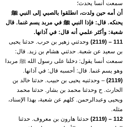
سمعت أنسا يحدث؛
أن أمه حين ولدت، انطلقوا بالصبي إلى النبي ﷺ
يحنكه. قال: فإذا النبي ﷺ في مربد يسم غنما. قال
شعبة: وأكثر علمي أنه قال: في آذانها.
111 – (2119)
وحدثني زهير بن حرب. حدثنا يحيى
بن سعيد عن شعبة. حدثني هشام بن زيد. قال:
سمعت أنسا يقول: دخلنا على رسول الله ﷺ مربدا
وهو يسم غنما. قال: أحسبه قال: في آذانها.
(2119)
– وحدثنيه يحيى بن حبيب. حدثنا خالد بن
الحارث. ح وحدثنا محمد بن بشار. حدثنا محمد
ويحيى وعبدالرحمن. كلهم عن شعبة، بهذا الإسناد،
مثله.
112 – (2119)
حدثنا هارون بن معروف. حدثنا