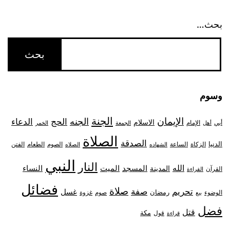
بحث…
وسوم
الجنة
الإيمان
الجنه
الحج
الدعاء
الاسلام
أبي
الإمام
أهل
الجمعة
الخمر
الصلاة
الصدقة
الدنيا
الزكاة
الصوم
الفتن
الساعة
الطعام
الشهاده
الصلاه
النبي
النار
الله
النساء
المدينة
المسجد
الميت
القرآن
القراءة
فضائل
صلاة
تحريم
صفة
غسل
رمضان
غزوة
الوضوء
صوم
بيع
فضل
قتل
مكة
قول
قراءة