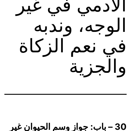
الآدمي في غير
الوجه، وندبه
في نعم الزكاة
والجزية
30 – باب: جواز وسم الحيوان غير