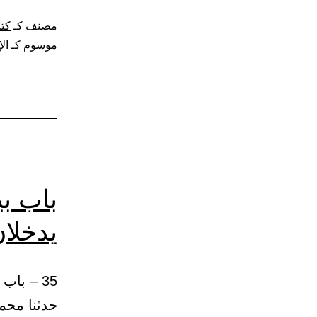
مصنف كـ
كتا
موسوم كـ
ال
باب بي
يدخلان
حدثنا محمد