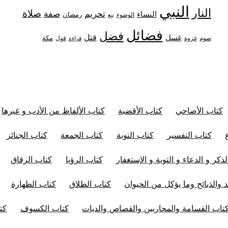
النبي
النار
صلاة
تحريم
صفة
النساء
رمضان
الوضوء
بيع
فضائل
فضل
قتل
غسل
مكة
غزوة
قول
صوم
قراءة
كتاب الأضاحي
كتاب الأقضية
كتاب الألفاظ من الأدب و غيرها
كتاب التفسير
كتاب التوبة
كتاب الجمعة
كتاب الجنائز
ذكر و الدعاء و التوبة و الإستغفار
كتاب الرؤيا
كتاب الرقاق
 والذبائح وما يؤكل من الحيوان
كتاب الطلاق
كتاب الطهارة
تاب القسامة والمحاربين والقصاص والديات
كتاب الكسوف
كت