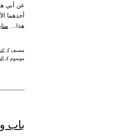
عن أبي هر
أحدهما الآ
هذا…
متاب
مصنف كـ
كتا
موسوم كـ
ال
باب و