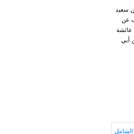
 حدثنا هارون بن سعيد
ب عن
 عائشة
 أبي
الشامل