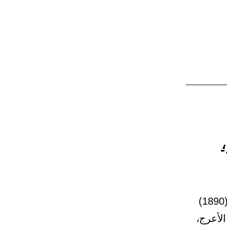
35 – باب بيان الرجلين، يقتل أحدهما الآخر، يدخلان الجنة. 128 – (1890)
لأعرج،