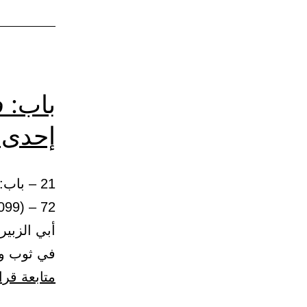
باب: ف
إحدى 
21 – با
أبي الزبير
في ثوب وا
متابعة قرا