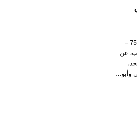
22 – باب: في إباحة الاستلقاء، ووضع إحدى الرجلين على الأخرى 75 –
اب، عن
جد،