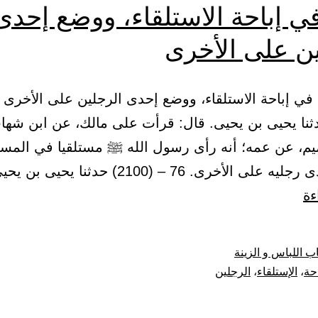
ي إباحة الاستلقاء، ووضع إحدى
ين على الأخرى
2) حدثنا يحيى بن يحيى. قال: قرأت على مالك، عن ابن شه
ميم، عن عمه؛ أنه رأى رسول الله ﷺ مستلقيا في المس
 الأخرى. 76 – (2100) حدثنا يحيى بن يحيى وأبو…
باب:
ءة
في
إباحة
ب اللباس و الزينة
الاستلقاء،
احة
،
الإستلقاء
،
الرجلين
ووضع
إحدى