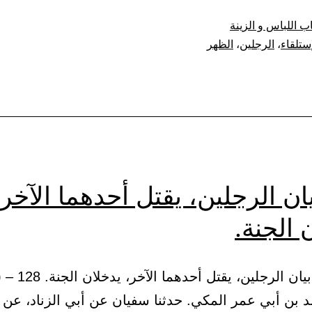
منع
ب اللباس و الزينة
الاستلقاء
إستلقاء
،
الرجلين
،
الظهر
على
الظهر،
ووضع
إحدى
الرجلين
على
ان الرجلين، يقتل أحدهما الآخر،
الأخرى
 الجنة.
 بن أبي عمر المكي. حدثنا سفيان عن أبي الزناد، عن ا