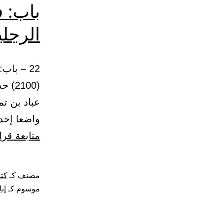
باب: ف
الرجل
(100
عباد بن ت
واضعا إحدى رجليه على
متابعة قرا
مصنف كـ
كتا
موسوم كـ
إب