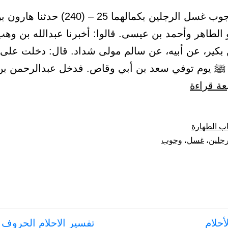
(9) باب وجوب غسل الرجلين بكمالهما 25 – (240)
و الطاهر وأحمد بن عيسى. قالوا: أخبرنا عبدالله بن وه
بكير، عن أبيه، عن سالم مولى شداد. قال: دخلت على
 ﷺ يوم توفي سعد بن أبي وقاص. فدخل عبدالرحمن بن
باب
عة قراءة
وجوب
غسل
ب الطهارة
الرجلين
رجلين
،
غسل
،
وجوب
بكمالهما
أحلام
تفسير الاحلام الحروف 