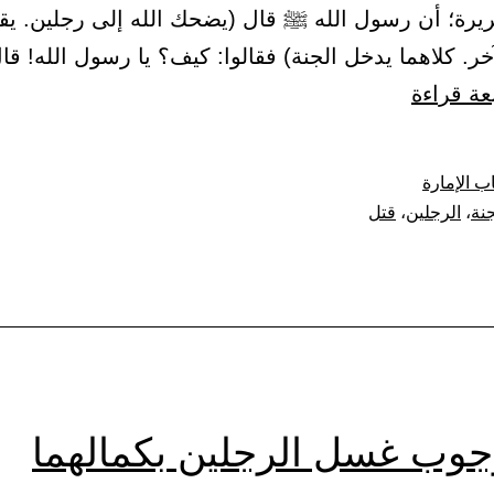
يرة؛ أن رسول الله ﷺ قال (يضحك الله إلى رجلين. يق
خر. كلاهما يدخل الجنة) فقالوا: كيف؟ يا رسول الله! قال
باب
عة قراءة
بيان
الرجلين،
ب الإمارة
يقتل
جنة
،
الرجلين
،
قتل
أحدهما
الآخر،
يدخلان
الجنة.
جوب غسل الرجلين بكمالهما