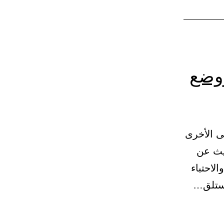
ووضع
ى الأخرى
لليث عن
لاحتباء
مستلق…