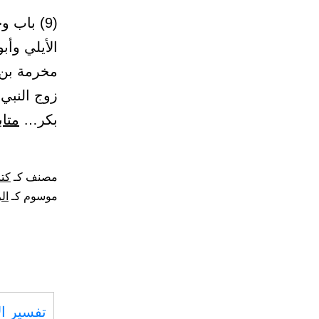
الأيلي وأب
مخرمة بن 
زوج النبي
بكر…
متاب
مصنف كـ
كتا
موسوم كـ
ال
تفسير ال