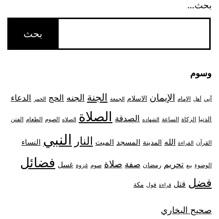
بحث…
وسوم
الجنة
الإيمان
الجنه
الحج
الدعاء
الاسلام
أبي
الإمام
أهل
الجمعة
الخمر
الصلاة
الصدقة
الدنيا
الزكاة
الصوم
الفتن
الساعة
الطعام
الشهاده
الصلاه
النبي
النار
الله
النساء
المدينة
المسجد
الميت
القرآن
القراءة
فضائل
صلاة
تحريم
صفة
غسل
رمضان
غزوة
الوضوء
صوم
بيع
فضل
قتل
مكة
قول
قراءة
صحيح البخاري