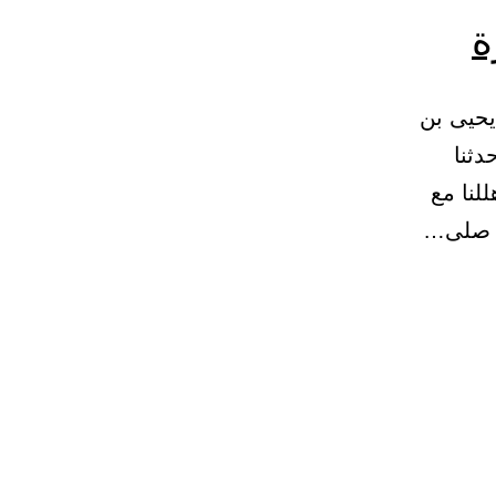
ة
ج والعمرة 184 – (1231) حدثنا يحيى بن
دثنا
لنا مع
ه صلى…