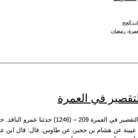
فضل
العمرة
ب الحج
في
عمرة
،
رمضان
رمضان
لتقصير في العمرة
(33) باب التقصير في العمرة 209 – (1246) حدثنا عمرو الناق
عيينة عن هشام بن حجير، عن طاوس. قال: قال ابن ع