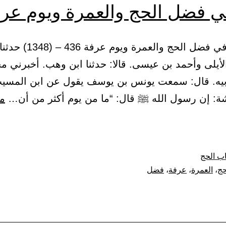
ي فضل الحج والعمرة ويوم عر
(79) باب في فضل الحج والعمرة و
لأيلى وأحمد بن عيسى. قالا: حدثنا ابن وهب. أخبرني م
بيه. قال: سمعت يونس بن يوسف يقول عن ابن المسيب
ة: إن رسول الله ﷺ قال: “ما من يوم أكثر من أن…
مت
ب الحج
حج
،
العمرة
،
عرفة
،
فضل
مرة