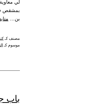
لي معاوية
بن…
متاب
مصنف كـ
كتا
موسوم كـ
ال
باب ج