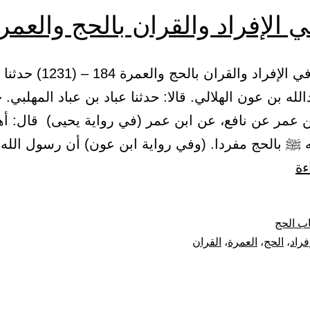
 الإفراد والقران بالحج والعمر
(27) باب في الإفراد والقران بالح
لله بن عون الهلالي. قالا: حدثنا عباد بن عباد المهلبي. ح
ن عمر عن نافع، عن ابن عمر (في رواية يحيى) قال: أهل
 ﷺ بالحج مفردا. (وفي رواية ابن عون) أن رسول الل
باب
ءة
في
الإفراد
ب الحج
والقران
فراد
،
الحج
،
العمرة
،
القران
بالحج
والعمرة