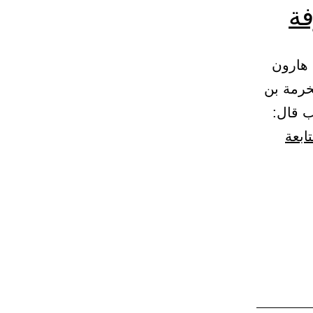
فة
يوم عرفة 436 – (1348) حدثنا هارون
خرمة بن
 قال:
ابعة