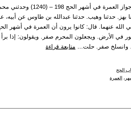
(31) باب جواز العمرة في أشهر الحج 198 – (1240
ا بهز. حدثنا وهيب. حدثنا عبدالله بن طاوس عن أبيه، ع
الله عنهما. قال: كانوا يرون أن العمرة في أشهر الح
ر في الأرض. ويجعلون المحرم صفر. ويقولون: إذا برأ ا
باب
ر. وانسلخ صفر. حلت…
متابعة قراءة
جواز
العمرة
ب الحج
في
هر
،
العمرة
أشهر
الحج