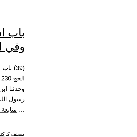
باب ا
وفي ا
(39) ب
وحدثنا ابن
رسول الله
…
متابعة 
مصنف كـ
كتا