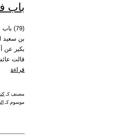
باب ف
بن سعيد ا
بكير عن أ
قالت عائش
باب
قراءة
في
فضل
مصنف كـ
كتا
الحج
موسوم كـ
ال
والع
ويوم
عرفة