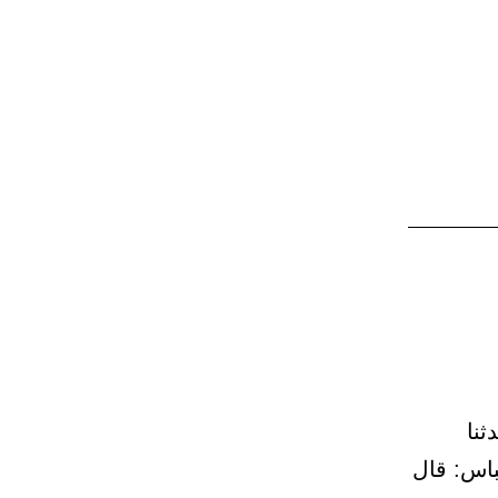
د. حدثنا
باس: قال