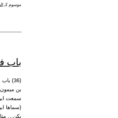
موسوم كـ
ال
باب ف
بن ميمون.
سمعت ابن 
(سماها اب
يكن…
متا