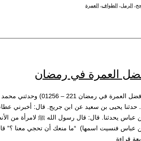
في
حج
،
الرمل
،
الطواف
،
العمرة
الطواف
العمرة،
وفي
الطواف
الأول
من
ضل العمرة في رمضان
الحج
(36) باب فضل العمرة في رمضان 221 – 01256)
 حدثنا يحيى بن سعيد عن ابن جريج. قال: أخبرني عطاء
عباس يحدثنا. قال: قال رسول الله ﷺ لامرأة من الأن
ن عباس فنسيت اسمها) “ما منعك أن تحجي معنا ؟” قال
باب
بعة قراءة