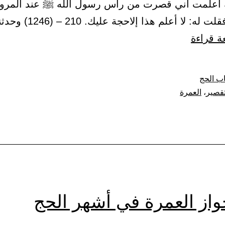
 أعلمت أني قصرت من رأس رسول الله ﷺ عند المرو
بمشقص فقلت له: لا أعلم هذا إ
باب
عة قراءة
التقصير
في
ب الحج
العمرة
تقصير
،
العمرة
واز العمرة في أشهر الحج