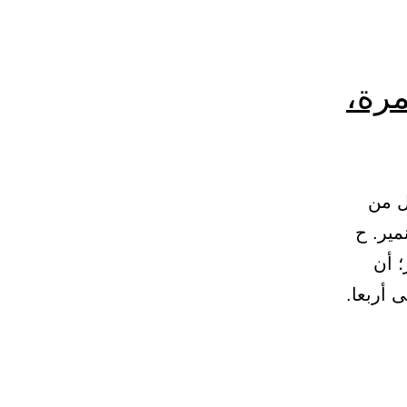
رة،
ل من
ن نمير. ح
؛ أن
 أربعا.