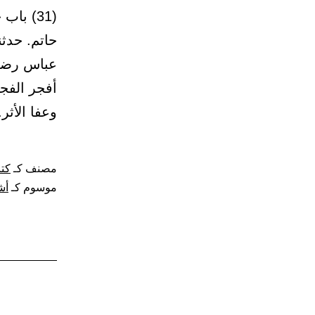
حاتم. حدثن
عباس رضي 
أفجر الفجو
وعفا الأث
مصنف كـ
كتا
موسوم كـ
أش