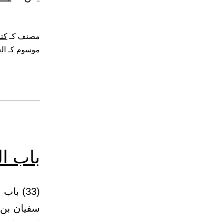
مصنف كـ
كتا
موسوم كـ
ال
باب ا
سفيان بن 