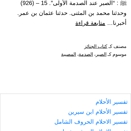
ﷺ : “الصبر عند الصدمة الأولى”. 15 – (926)
وحدثنا محمد بن المثنى. حدثنا عثمان بن عمر.
باب
أخبرنا…
متابعة قراءة
في
الصبر
مصنف كـ
كتاب الجنائز
على
موسوم كـ
الصبر
،
الصدمة
،
المصيبة
المصيبة
عند
الصدمة
الأولى.
تفسير الأحلام
تفسير الأحلام ابن سيرين
تفسير الاحلام الحروف الشامل