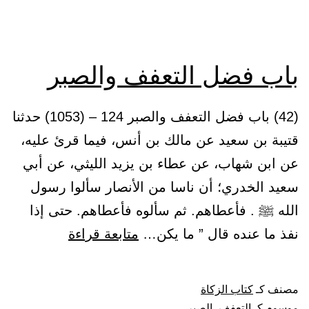
لأوائها
باب فضل التعفف والصبر
(42) باب فضل التعفف والصبر 124 – (1053) حدثنا
قتيبة بن سعيد عن مالك بن أنس، فيما قرئ عليه،
عن ابن شهاب، عن عطاء بن يزيد الليثي، عن أبي
سعيد الخدري؛ أن ناسا من الأنصار سألوا رسول
الله ﷺ . فأعطاهم. ثم سألوه فأعطاهم. حتى إذا
باب
نفذ ما عنده قال ” ما يكن…
متابعة قراءة
فضل
التعفف
مصنف كـ
كتاب الزكاة
والصبر
موسوم كـ
التعفف
،
الصبر