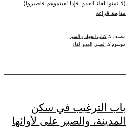
(لا تمنوا لقاء العدو. فإذا لقيتموهم فاصبروا).…
باب
متابعة قراءة
كراهة
تمني
مصنف كـ
كتاب الجهاد و السير
لقاء
موسوم كـ
الصبر
،
العدو
،
لقاء
العدو،
والأمر
بالصبر
عند
اللقاء
باب الترغيب في سكن
المدينة، والصبر على لأوائها