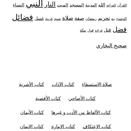
النبي
النار
الله
النساء
المدينة
المسجد
الميت
القرآن
القراءة
فضائل
صلاة
تحريم
صفة
غسل
رمضان
غزوة
الوضوء
صوم
بيع
فضل
قتل
مكة
قول
قراءة
صحيح البخاري
صلاة الإستسقاء
كتاب الآداب
كتاب الأشربة
كتاب الأضاحي
كتاب الأقضية
كتاب الألفاظ من الأدب و غيرها
كتاب الأيمان
كتاب الإعتكاف
كتاب الإمارة
كتاب الإيمان