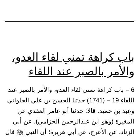
الولاة
واستئثارهم
باب كراهة تمني لقاء العدو،
والأمر بالصبر عند اللقاء
6 – باب كراهة تمني لقاء العدو، والأمر بالصبر عند
اللقاء 19 – (1741) حدثنا الحسن بن علي الحلواني
وعبد بن حميد. قالا: حدثنا أبو عامر العقدي عن
المغيرة (وهو ابن عبدالرحمن الحزامي)، عن أبي
الزناد، عن الأعرج، عن أبي هريرة؛ أن النبي ﷺ قال