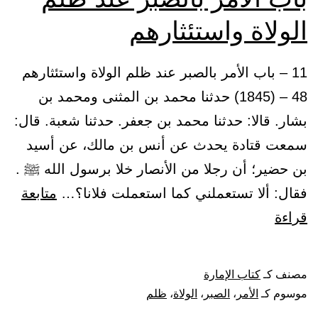
الولاة واستئثارهم
11 – باب الأمر بالصبر عند ظلم الولاة واستئثارهم
48 – (1845) حدثنا محمد بن المثنى ومحمد بن
بشار. قالا: حدثنا محمد بن جعفر. حدثنا شعبة. قال:
سمعت قتادة يحدث عن أنس بن مالك، عن أسيد
بن حضير؛ أن رجلا من الأنصار خلا برسول الله ﷺ .
فقال: ألا تستعملني كما استعملت فلانا؟…
متابعة
باب
قراءة
الأمر
بالصبر
مصنف كـ
كتاب الإمارة
عند
موسوم كـ
الأمر
،
الصبر
،
الولاة
،
ظلم
ظلم