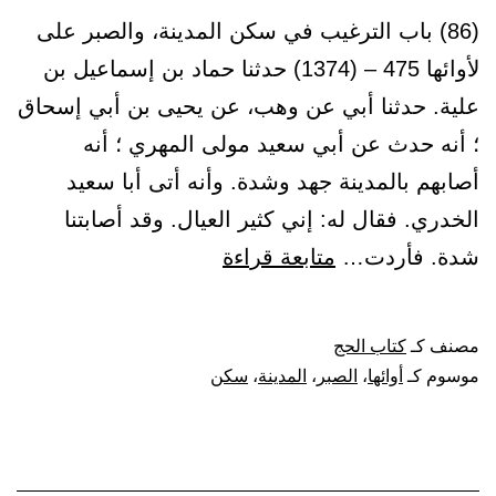
(86) باب الترغيب في سكن المدينة، والصبر على
لأوائها 475 – (1374) حدثنا حماد بن إسماعيل بن
علية. حدثنا أبي عن وهب، عن يحيى بن أبي إسحاق
؛ أنه حدث عن أبي سعيد مولى المهري ؛ أنه
أصابهم بالمدينة جهد وشدة. وأنه أتى أبا سعيد
الخدري. فقال له: إني كثير العيال. وقد أصابتنا
باب
شدة. فأردت…
متابعة قراءة
الترغيب
في
مصنف كـ
كتاب الحج
سكن
موسوم كـ
أوائها
،
الصبر
،
المدينة
،
سكن
المدينة،
والصبر
على