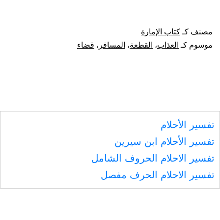
السفر
قطعة
مصنف كـ
كتاب الإمارة
من
موسوم كـ
العذاب
،
القطعة
،
المسافر
،
قضاء
العذاب،
واستحباب
تعجيل
المسافر
تفسير الأحلام
إلى
تفسير الأحلام ابن سيرين
أهله،
تفسير الاحلام الحروف الشامل
بعد
تفسير الاحلام الحرف مفصل
قضاء
شغله