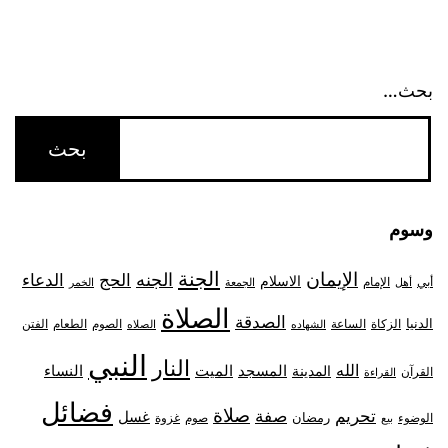
بحث…
وسوم
الجنة
الإيمان
الجنه
الحج
الدعاء
الاسلام
أبي
الإمام
أهل
الجمعة
الخمر
الصلاة
الصدقة
الدنيا
الزكاة
الصوم
الفتن
الساعة
الطعام
الشهاده
الصلاه
النبي
النار
الله
النساء
المدينة
المسجد
الميت
القرآن
القراءة
فضائل
صلاة
تحريم
صفة
غسل
رمضان
غزوة
الوضوء
صوم
بيع