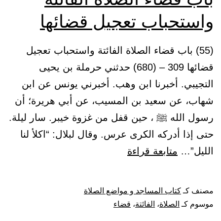
واستحباب تعجيل قضائها
(55) باب قضاء الصلاة الفائتة واستحباب تعجيل
قضائها 309 – (680) حدثني حرملة بن يحيى
التجيبي. أخبرنا ابن وهب. أخبرني يونس عن ابن
شهاب، عن سعيد بن المسيب، عن أبي هريرة؛ أن
رسول الله ﷺ ، حين قفل من غزوة خيبر. سار ليلة.
حتى إذا أدركه الكرى عرس. وقال لبلال: “اكلأ لنا
باب
الليل”…
متابعة قراءة
قضاء
الصلاة
مصنف كـ
كتاب المساجد و مواضع الصلاة
الفائتة
موسوم كـ
الصلاة
،
الفائتة
،
قضاء
واستحباب