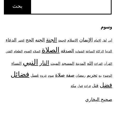
وسوم
الجنة
الإيمان
الجنه
الحج
الدعاء
الاسلام
أبي
الإمام
أهل
الجمعة
الخمر
الصلاة
الصدقة
الدنيا
الزكاة
الصوم
الفتن
الساعة
الطعام
الشهاده
الصلاه
النبي
النار
الله
النساء
المدينة
المسجد
الميت
القرآن
القراءة
فضائل
صلاة
تحريم
صفة
غسل
رمضان
غزوة
الوضوء
صوم
بيع
فضل
قتل
مكة
قول
قراءة
صحيح البخاري