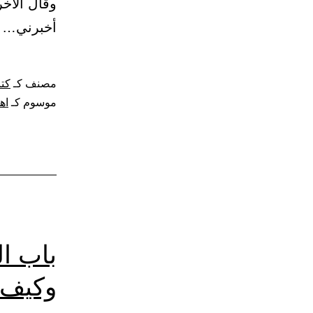
وقال الآخ
أخبرني…
مصنف كـ
كتا
موسوم كـ
اه
باب ال
وكيف 