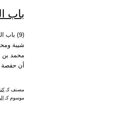
باب ال
شيبة ومحمد
محمد بن بش
أن حفصة ب
مصنف كـ
كتا
موسوم كـ
ال