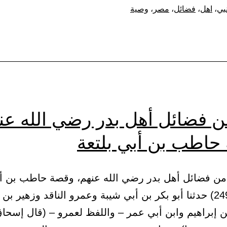
ﷺ
نبي
،
اهل
،
فضائل
،
مصر
،
وصية
بأهل
مصر
ن فضائل أهل بدر رضي الله عن
حاطب بن أبي بلتعة
ب من فضائل أهل بدر رضي الله عنهم، وقصة حاطب بن أب
161 – (2494) حدثنا أبو بكر بن أبي شيبة وعمرو الناقد وزهير ب
 إبراهيم وابن أبي عمر – واللفظ لعمرو – (قال إسحاق: