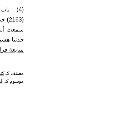
(163
سمعت أنسا
حدثنا هشي
متابعة قرا
مصنف كـ
كتا
موسوم كـ
ال