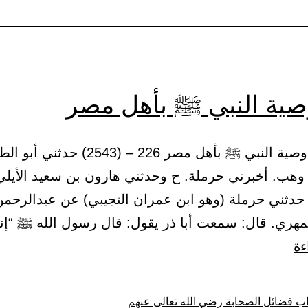
أكثر
اهل
النار
النساء
صية النبي ﷺ بأهل مصر
و
بيان
56 – باب وصية النبي ﷺ بأهل مصر 226 – (2543) حدثن
الفتنة
 وهب. أخبرني حرملة. ح وحدثني هارون بن سعيد الأيلي.
بالنساء
حدثني حرملة (وهو ابن عمران التجيبي) عن عبدالرحمن
هري. قال: سمعت أبا ذر يقول: قال رسول الله ﷺ “إ
باب
ءة
وصية
النبي
ب فضائل الصحابة رضي الله تعالى عنهم