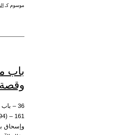
موسوم كـ
ال
باب م
وقصة 
36 – با
وإسحاق بن