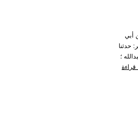
ا أبو بكر بن أبي
: حدثنا
الله ؛
باب
 قراءة
الميت
يعذب
ببكاء
أهله
عليه.