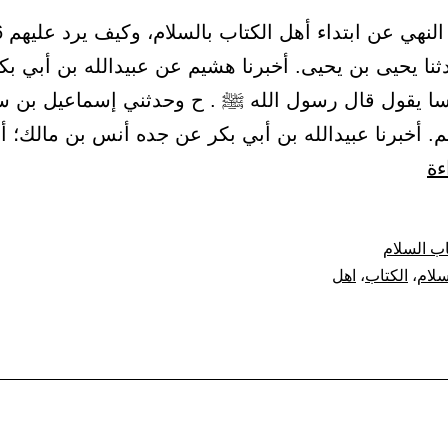
2) حدثنا يحيى بن يحيى. أخبرنا هشيم عن عبيدالله بن أبي بك
 يقول قال رسول الله ﷺ . ح وحدثني إسماعيل بن سا
م. أخبرنا عبيدالله بن أبي بكر عن جده أنس بن مالك؛ 
باب
ءة
النهي
عن
ب السلام
ابتداء
سلام
،
الكتاب
،
اهل
أهل
الكتاب
بالسلام،
وكيف
يرد