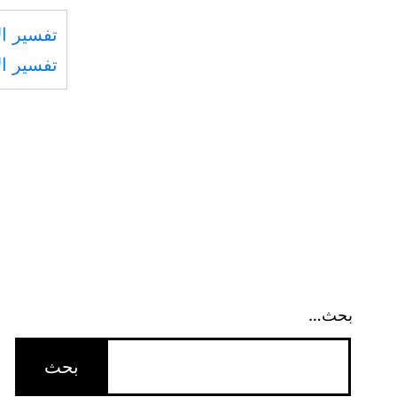
تفسير ال
تفسير ال
بحث…