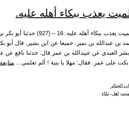
عليهم
ميت يعذب ببكاء أهله عليه.
(9) باب الميت يعذب ببكاء أهله عليه. 16 – (927) حدثن
 بن عبدالله بن نمير. جميعا عن ابن بشير. قال أبو بكر
ر العبدي عن عبيدالله بن عمر قال: حدثنا نافع عن عبد
كت على عمر. فقال: مهلا يا بنية ! ألم تعلمي…
متابعة
ب الجنائز
ميت
،
اهل
،
بكاء