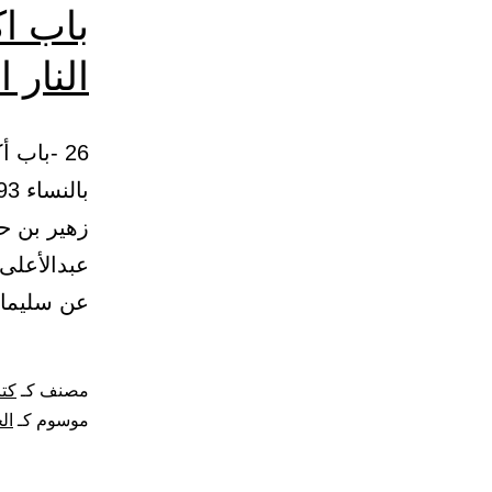
باب اك
النار 
26 -باب 
زهير بن ح
عبدالأعلى.
عن سليمان
مصنف كـ
كتا
موسوم كـ
ال