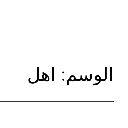
لتخطي
لى
لمحتوى
الوسم:
اهل