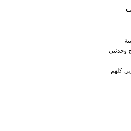
ل
نة
ة. ح وحدثني
ير. كلهم