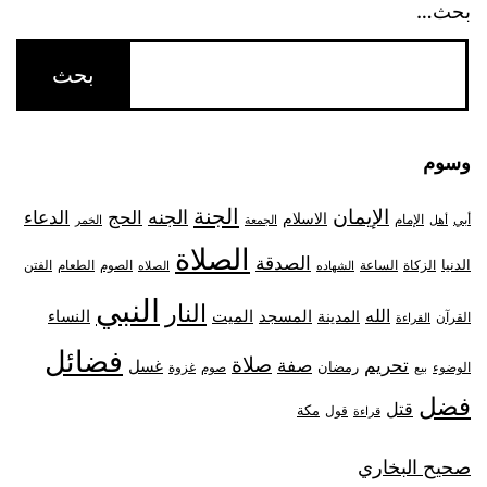
بحث…
وسوم
الجنة
الإيمان
الجنه
الحج
الدعاء
الاسلام
أبي
الإمام
أهل
الجمعة
الخمر
الصلاة
الصدقة
الدنيا
الزكاة
الصوم
الفتن
الساعة
الطعام
الشهاده
الصلاه
النبي
النار
الله
النساء
المدينة
المسجد
الميت
القرآن
القراءة
فضائل
صلاة
تحريم
صفة
غسل
رمضان
غزوة
الوضوء
صوم
بيع
فضل
قتل
مكة
قول
قراءة
صحيح البخاري